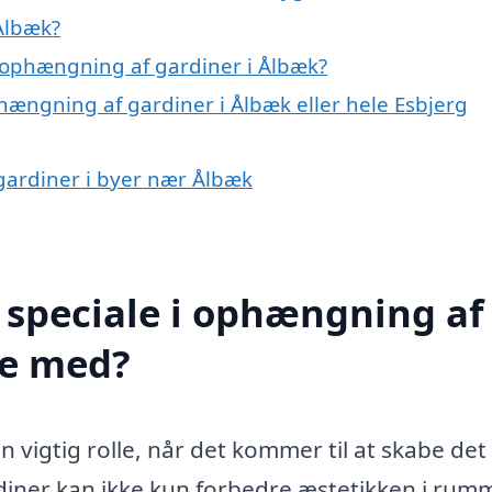
Ålbæk?
 ophængning af gardiner i Ålbæk?
hængning af gardiner i Ålbæk eller hele Esbjerg
 gardiner i byer nær Ålbæk
 speciale i ophængning af
pe med?
 vigtig rolle, når det kommer til at skabe det
ardiner kan ikke kun forbedre æstetikken i rum