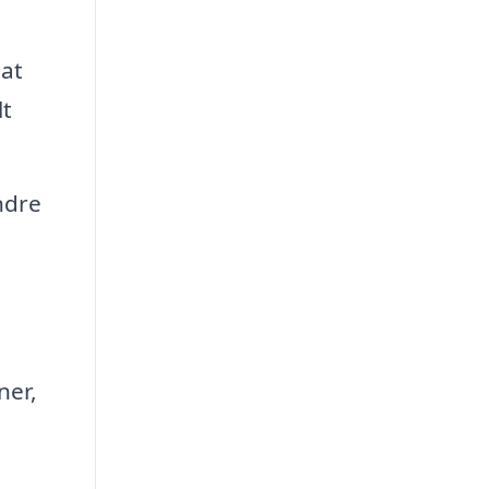
 at
lt
ndre
ner,