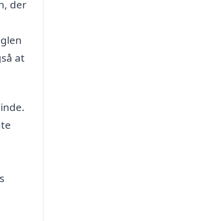
n, der
øglen
gså at
sinde.
nte
s