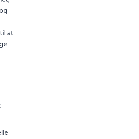
 og
il at
nge
t
lle