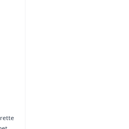
 rette
met,