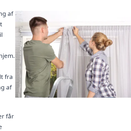
ng af
t
l
 hjem.
t fra
g af
er får
e