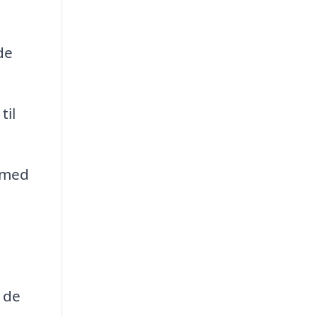
de
til
 med
 de