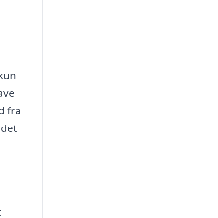
 kun
ave
d fra
 det
t