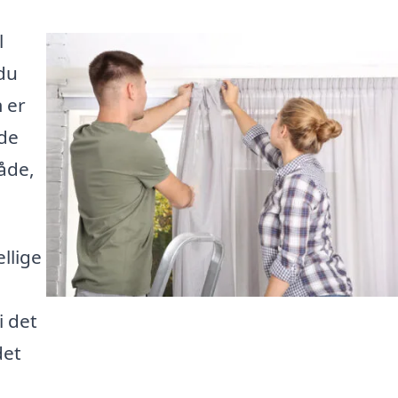
l
du
 er
nde
åde,
llige
i det
det