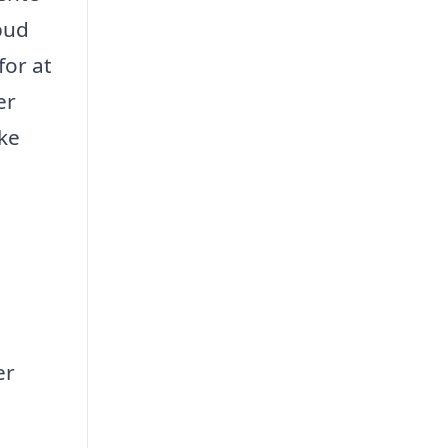
lbud
for at
er
kke
er