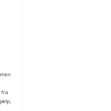
, men
 fra
jælp,