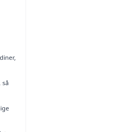
diner,
 så
lige