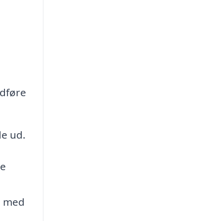
udføre
de ud.
de
du med