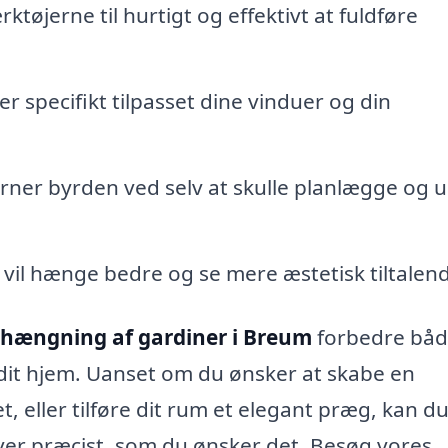
tøjerne til hurtigt og effektivt at fuldføre
r specifikt tilpasset dine vinduer og din
erner byrden ved selv at skulle planlægge og 
vil hænge bedre og se mere æstetisk tiltalen
hængning af gardiner i Breum
forbedre bå
i dit hjem. Uanset om du ønsker at skabe en
t, eller tilføre dit rum et elegant præg, kan 
liver præcist, som du ønsker det. Besøg vores