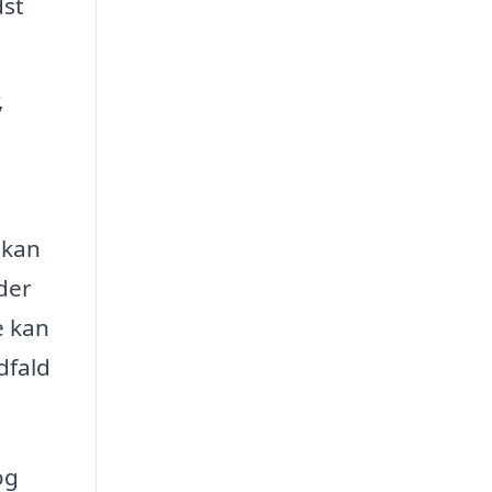
dst
,
 kan
der
e kan
dfald
og