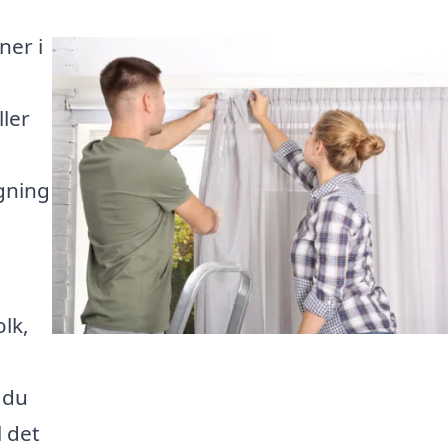
ner i
ller
gning
lk,
g du
l det