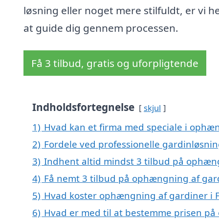
løsning eller noget mere stilfuldt, er vi h
at guide dig gennem processen.
Få 3 tilbud, gratis og uforpligtende
Indholdsfortegnelse
skjul
1)
Hvad kan et firma med speciale i ophæng
2)
Fordele ved professionelle gardinløsni
3)
Indhent altid mindst 3 tilbud på ophængn
4)
Få nemt 3 tilbud på ophængning af gardi
5)
Hvad koster ophængning af gardiner i Fj
6)
Hvad er med til at bestemme prisen på 