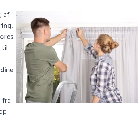
g af
ring,
vores
til
 dine
 fra
top