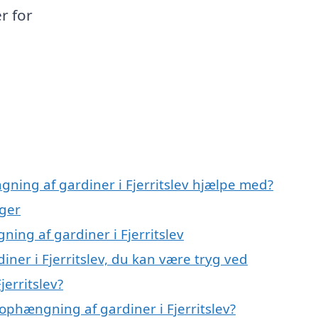
er for
ning af gardiner i Fjerritslev hjælpe med?
nger
ing af gardiner i Fjerritslev
ner i Fjerritslev, du kan være tryg ved
erritslev?
ophængning af gardiner i Fjerritslev?