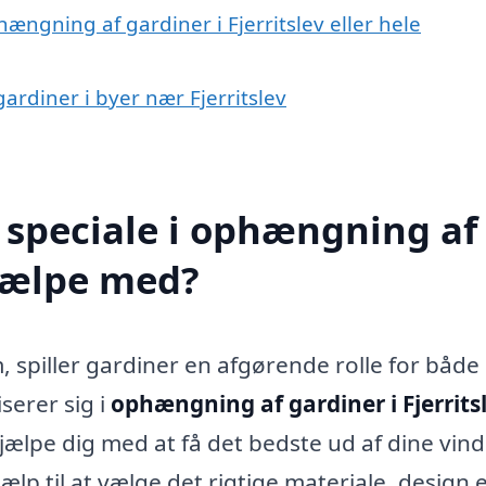
ængning af gardiner i Fjerritslev eller hele
ardiner i byer nær Fjerritslev
 speciale i ophængning af
hjælpe med?
, spiller gardiner en afgørende rolle for både
serer sig i
ophængning af gardiner i Fjerrits
hjælpe dig med at få det bedste ud af dine vin
lp til at vælge det rigtige materiale, design e