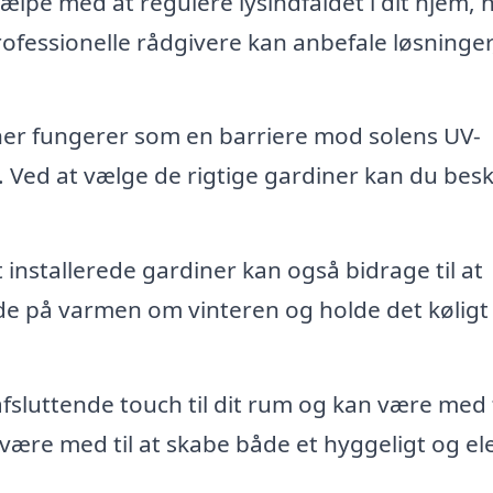
lpe med at regulere lysindfaldet i dit hjem, h
fessionelle rådgivere kan anbefale løsninger
er fungerer som en barriere mod solens UV-
. Ved at vælge de rigtige gardiner kan du bes
 installerede gardiner kan også bidrage til at
de på varmen om vinteren og holde det kølig
afsluttende touch til dit rum og kan være med t
 være med til at skabe både et hyggeligt og e