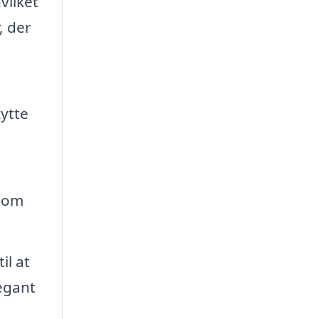
vilket
, der
kytte
t om
il at
legant