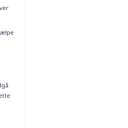
iver
jælpe
dgå
ette