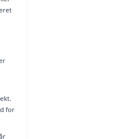
eret
er
ekt.
d for
år