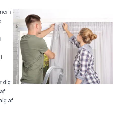
ner i
e
i
i
r dig
af
lg af