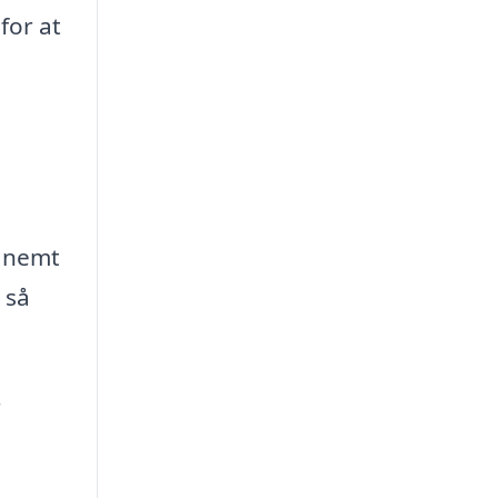
for at
 nemt
 så
r