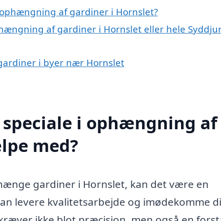
ophængning af gardiner i Hornslet?
hængning af gardiner i Hornslet eller hele Syddju
gardiner i byer nær Hornslet
 speciale i ophængning af
ælpe med?
hænge gardiner i Hornslet, kan det være en
r kan levere kvalitetsarbejde og imødekomme d
kræver ikke blot præcision, men også en forst