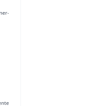
ner-
ente