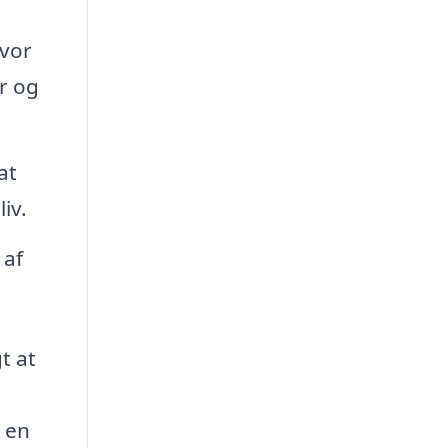
hvor
yr og
at
iv.
 af
t at
r en