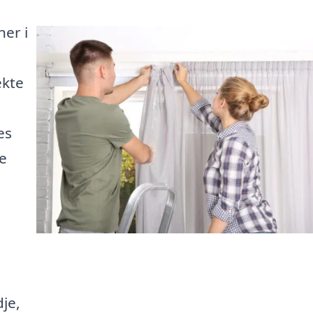
er i
ekte
es
e
je,