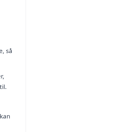
g
e, så
r,
il.
 kan