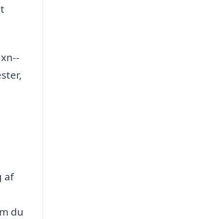
t
 xn--
ster,
.
 af
om du