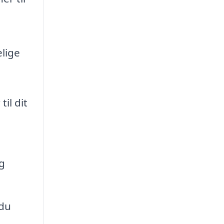
elige
il dit
g
 du