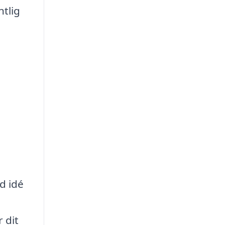
ntlig
d idé
 dit