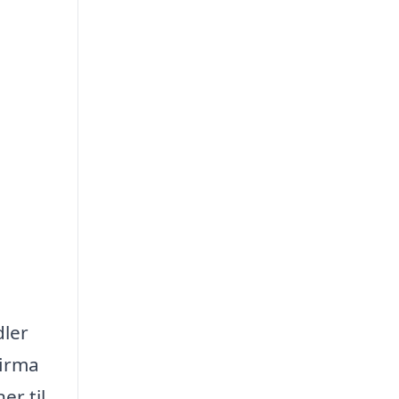
dler
firma
er til