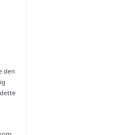
e den
ig
 dette
 som