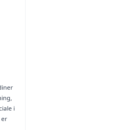
diner
ning,
iale i
 er