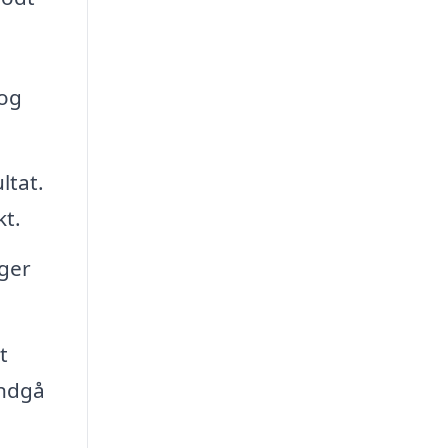
 og
ltat.
kt.
ger
t
undgå