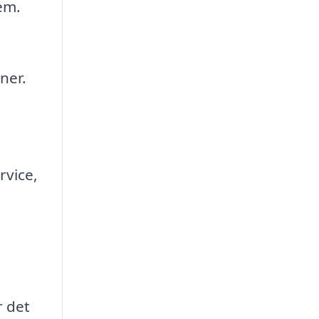
em.
ner.
rvice,
.
r det