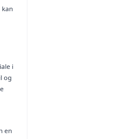
, kan
ale i
l og
ke
n en