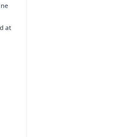
gne
d at