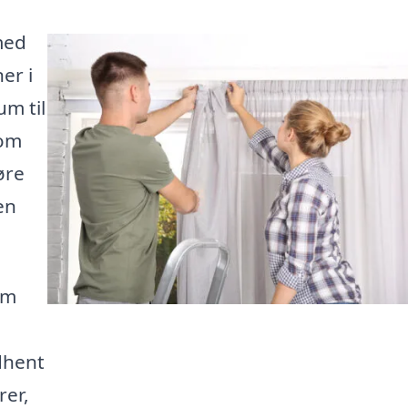
med
er i
um til
 om
øre
en
em
dhent
rer,