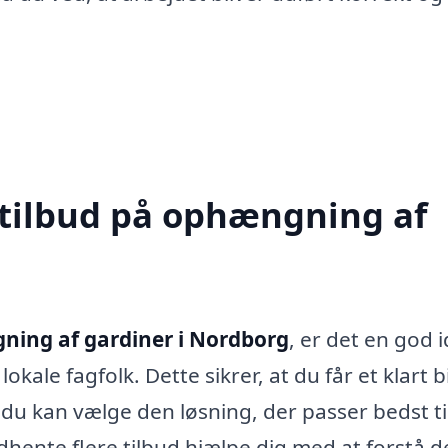
 tilbud på ophængning af
ing af gardiner i Nordborg
, er det en god i
okale fagfolk. Dette sikrer, at du får et klart b
u kan vælge den løsning, der passer bedst ti
hente flere tilbud hjælpe dig med at forstå d