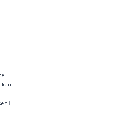
te
g
kan
 til