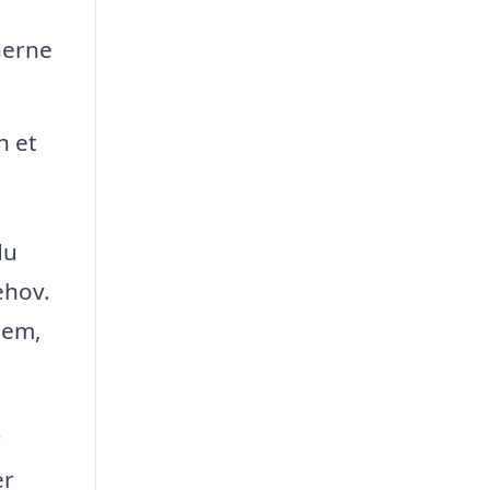
nerne
n et
du
ehov.
jem,
r
er