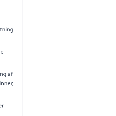
etning
ne
ng af
inner,
er