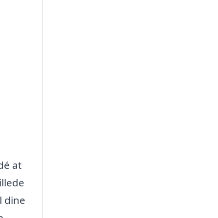
dé at
illede
l dine
e