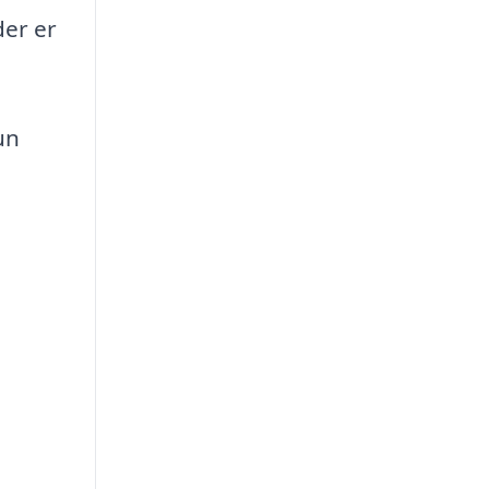
der er
un