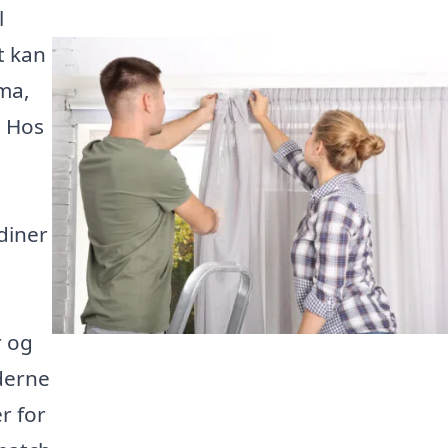
l
t kan
rma,
. Hos
diner
r og
derne
r for