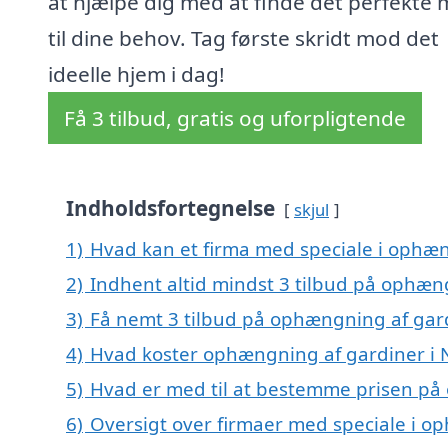
at hjælpe dig med at finde det perfekte
til dine behov. Tag første skridt mod det
ideelle hjem i dag!
Få 3 tilbud, gratis og uforpligtende
Indholdsfortegnelse
skjul
1)
Hvad kan et firma med speciale i ophæ
2)
Indhent altid mindst 3 tilbud på ophæn
3)
Få nemt 3 tilbud på ophængning af gar
4)
Hvad koster ophængning af gardiner i
5)
Hvad er med til at bestemme prisen på
6)
Oversigt over firmaer med speciale i o