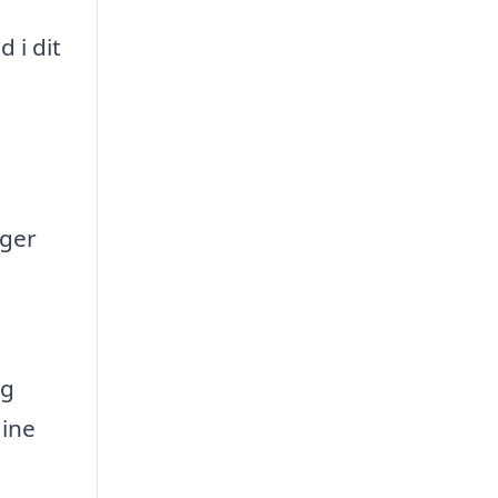
 i dit
nger
og
dine