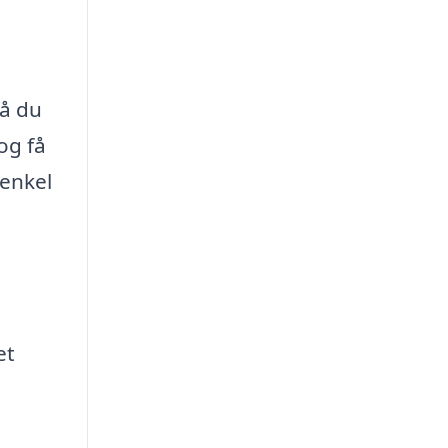
så du
og få
 enkel
et