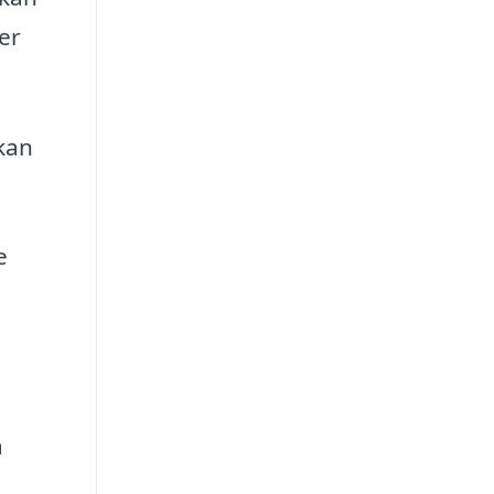
er
 kan
e
å