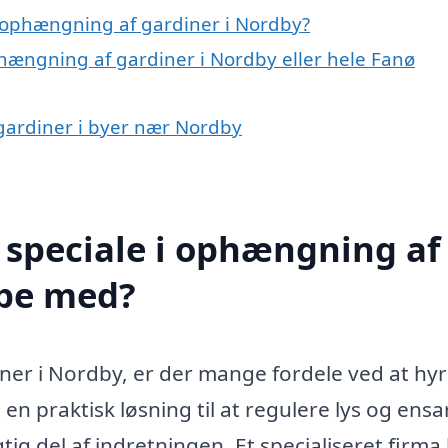
 ophængning af gardiner i Nordby?
phængning af gardiner i Nordby eller hele Fanø
 gardiner i byer nær Nordby
 speciale i ophængning af
lpe med?
er i Nordby, er der mange fordele ved at hyr
 en praktisk løsning til at regulere lys og ensa
g del af indretningen. Et specialiseret firma