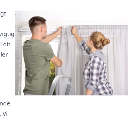
ngt
igtig
 dit
ler
inde
 Vi