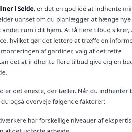
ner i Selde
, er det en god idé at indhente mi
e gælder uanset om du planlægger at hænge nye
andet rum i dit hjem. At få flere tilbud sikrer,
ce, hvilket gør det lettere at træffe en inform
 monteringen af gardiner, valg af det rette
an det at indhente flere tilbud give dig en be
de.
tid er det eneste, der tæller. Når du indhenter 
r du også overveje følgende faktorer:
dværkere har forskellige niveauer af eksperti
en af det udførte arbejde.