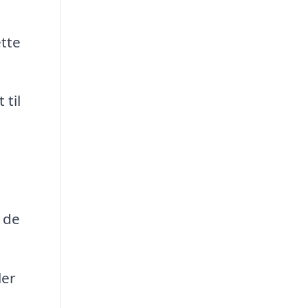
ette
 til
 de
ler