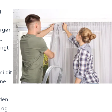
l
m gør
,
ængt
 i dit
gne
 den
e og