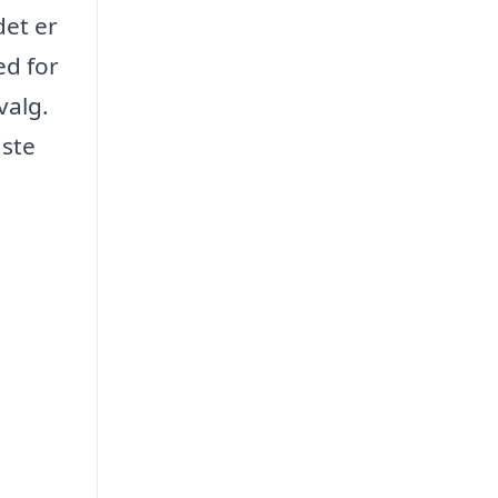
det er
ed for
valg.
dste