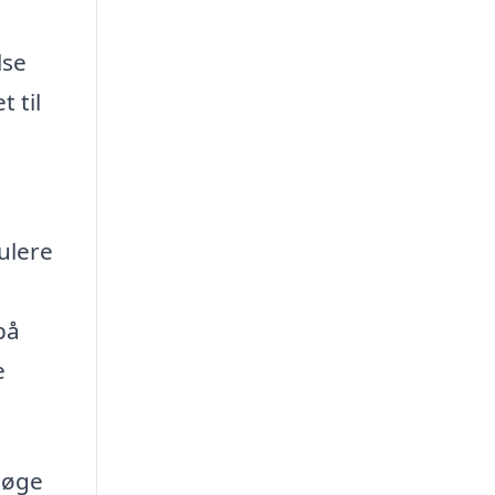
lse
 til
ulere
på
e
søge