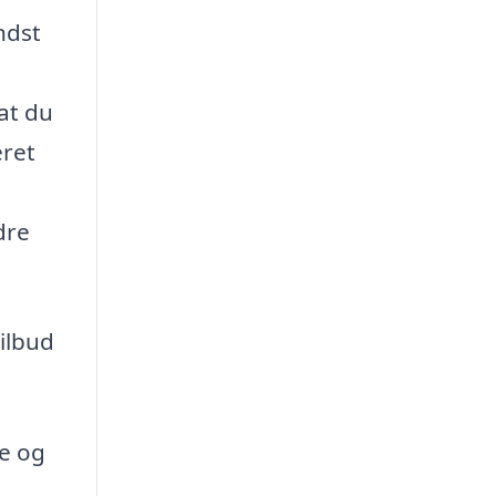
ndst
 at du
eret
dre
tilbud
se og