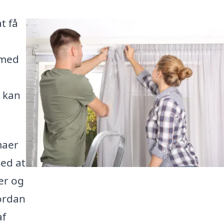
t få
 med
u kan
maer
ed at
er og
vordan
af