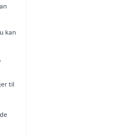
kan
du kan
f
r til
 de