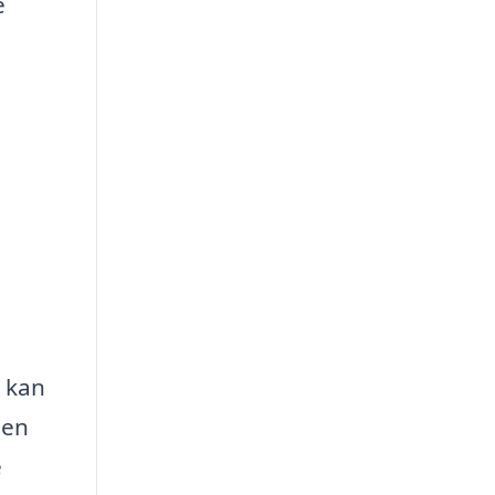
e
t kan
 en
e