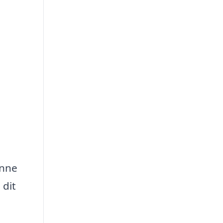
enne
 dit