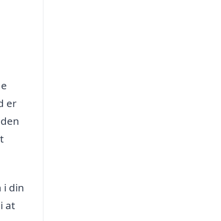
ge
d er
uden
t
i din
i at