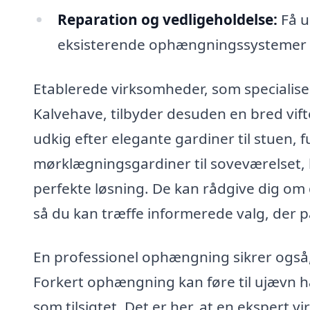
Reparation og vedligeholdelse:
Få u
eksisterende ophængningssystemer for
Etablerede virksomheder, som specialise
Kalvehave, tilbyder desuden en bred vifte
udkig efter elegante gardiner til stuen, f
mørklægningsgardiner til soveværelset, 
perfekte løsning. De kan rådgive dig om 
så du kan træffe informerede valg, der pas
En professionel ophængning sikrer også,
Forkert ophængning kan føre til ujævn h
som tilsigtet. Det er her, at en ekspert v