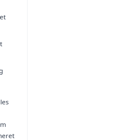
et
t
g
les
rm
meret