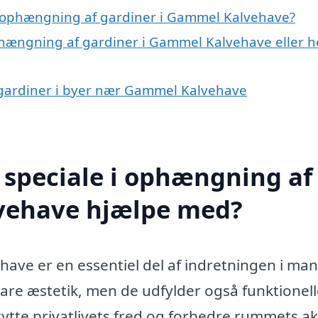
 ophængning af gardiner i Gammel Kalvehave?
phængning af gardiner i Gammel Kalvehave eller h
 gardiner i byer nær Gammel Kalvehave
 speciale i ophængning af
vehave hjælpe med?
ave er en essentiel del af indretningen i ma
bare æstetik, men de udfylder også funktionel
ytte privatlivets fred og forbedre rummets ak