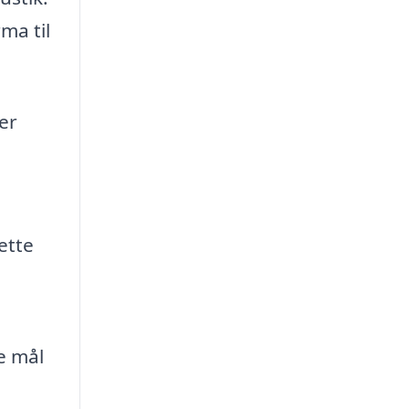
ma til
er
rette
ye mål