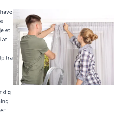
ehave
te
e et
i at
lp fra
r dig
ning
der