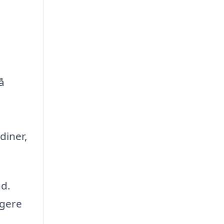
å
diner,
ud.
ngere