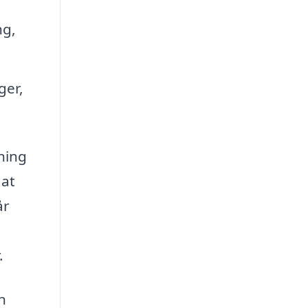
ng,
ger,
ning
 at
år
.
n