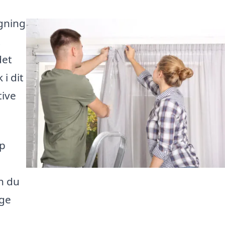
ngning
t
det
 i dit
tive
op
n du
ige