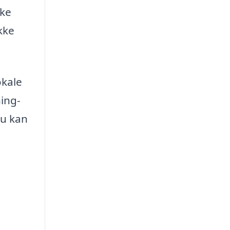
ske
kke
okale
ning-
du kan