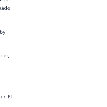
 både
lby
ner,
er. Et