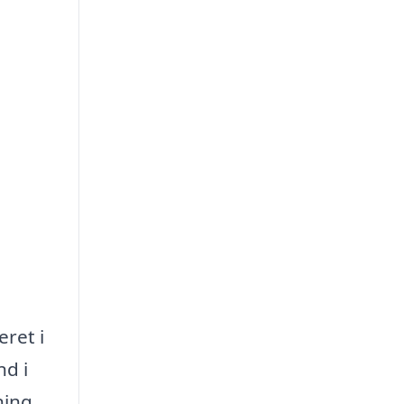
eret i
nd i
ning