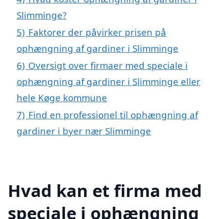
Slimminge?
5)
Faktorer der påvirker prisen på
ophængning af gardiner i Slimminge
6)
Oversigt over firmaer med speciale i
ophængning af gardiner i Slimminge eller
hele Køge kommune
7)
Find en professionel til ophængning af
gardiner i byer nær Slimminge
Hvad kan et firma med
speciale i ophængning