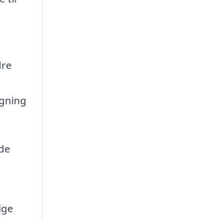
dre
ngning
 de
ige