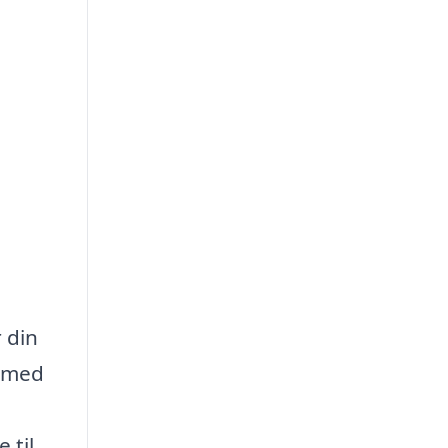
 din
g med
 til