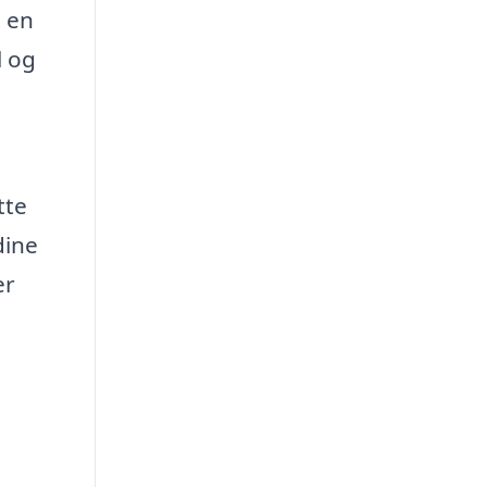
 en
l og
tte
dine
er