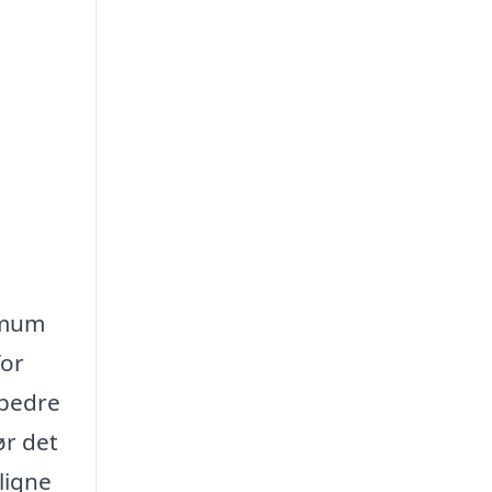
nimum
for
 bedre
ør det
ligne