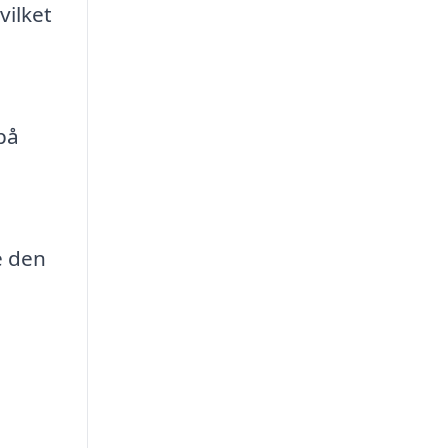
vilket
på
e den