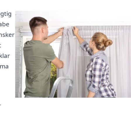
gtig
kabe
nsker
t
klar
irma
r
i