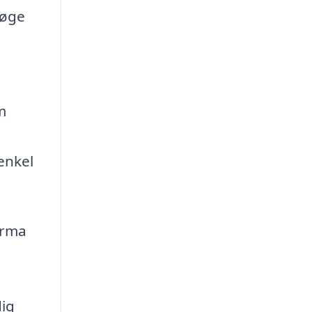
 øge
m
g
enkel
irma
dig