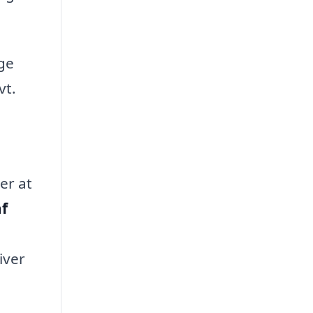
nge
vt.
er at
f
iver