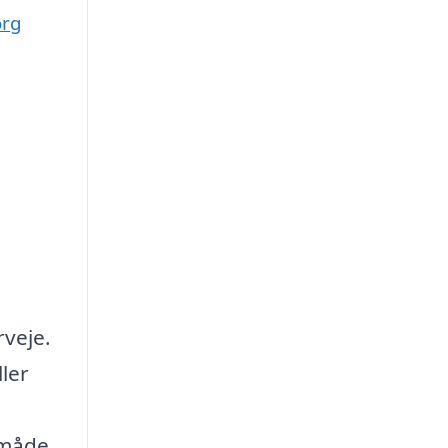
org
rveje.
ller
 måde.