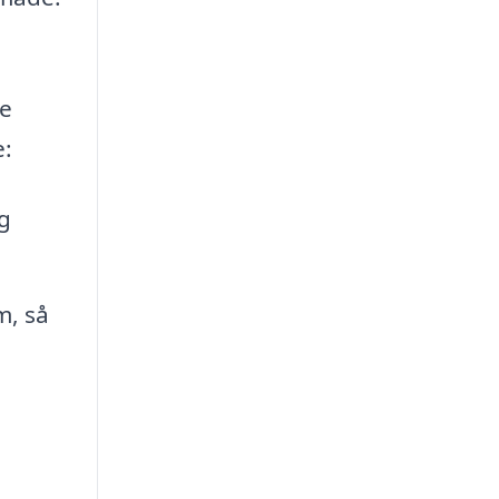
e
e:
g
m, så