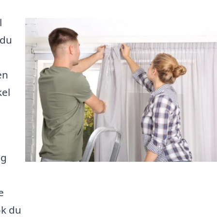
l
 du
en
kel
ig
e
ok du