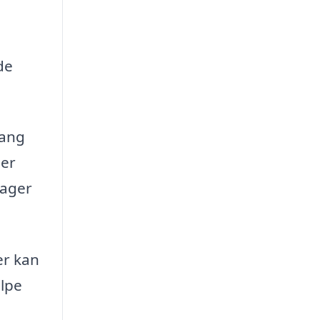
de
gang
der
tager
er kan
ælpe