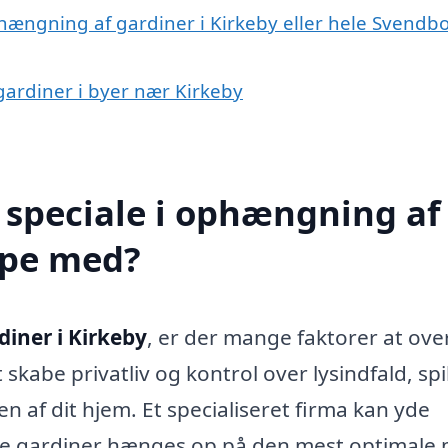
phængning af gardiner i Kirkeby eller hele Svendb
gardiner i byer nær Kirkeby
 speciale i ophængning af
lpe med?
iner i Kirkeby
, er der mange faktorer at ove
skabe privatliv og kontrol over lysindfald, spi
en af dit hjem. Et specialiseret firma kan yde
 dine gardiner hænges op på den mest optimale