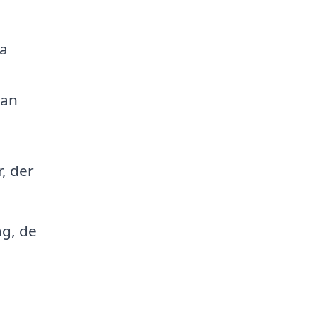
ma
kan
, der
ag, de