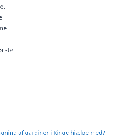
e.
e
gne
ørste
gning af gardiner i Ringe hjælpe med?