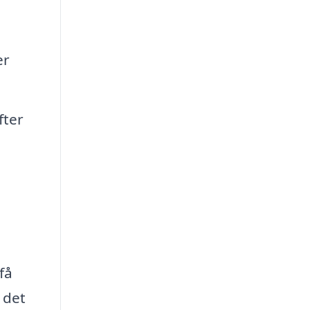
er
fter
få
 det