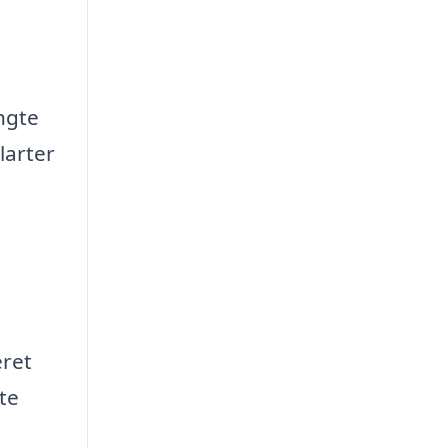
ngte
larter
eret
te