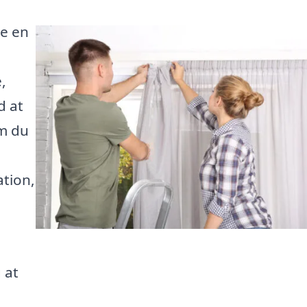
e en
,
d at
om du
ation,
 at