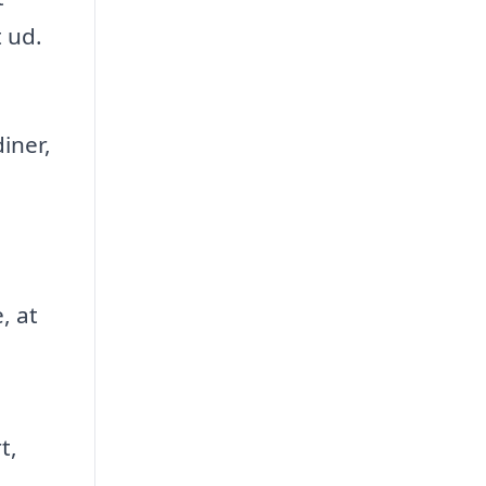
 ud.
iner,
, at
t,