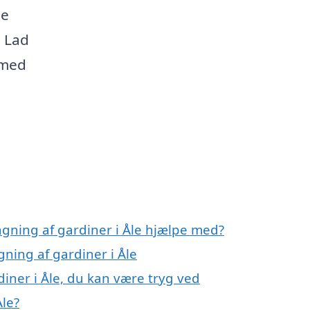
de
. Lad
 med
gning af gardiner i Åle hjælpe med?
ning af gardiner i Åle
iner i Åle, du kan være tryg ved
le?