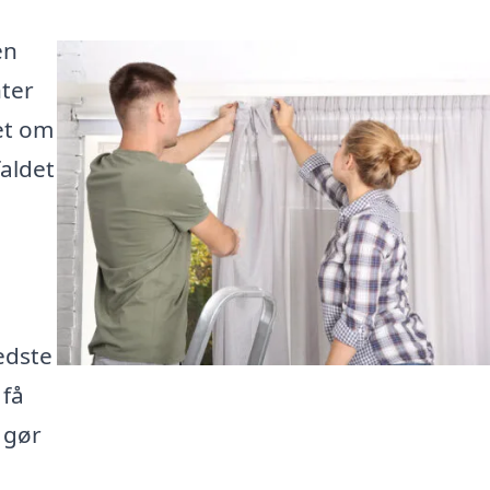
en
nter
et om
faldet
edste
 få
 gør