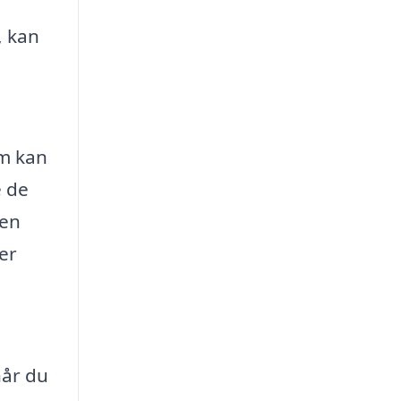
, kan
om kan
e de
gen
er
når du