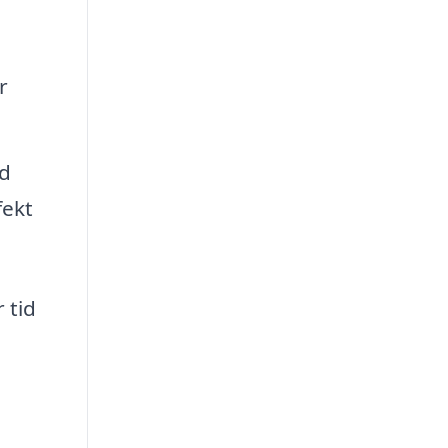
r
ed
fekt
 tid