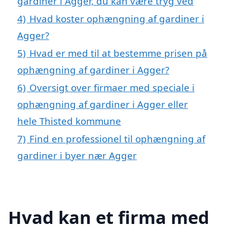
gardiner i Agger, du kan være tryg ved
4)
Hvad koster ophængning af gardiner i
Agger?
5)
Hvad er med til at bestemme prisen på
ophængning af gardiner i Agger?
6)
Oversigt over firmaer med speciale i
ophængning af gardiner i Agger eller
hele Thisted kommune
7)
Find en professionel til ophængning af
gardiner i byer nær Agger
Hvad kan et firma med