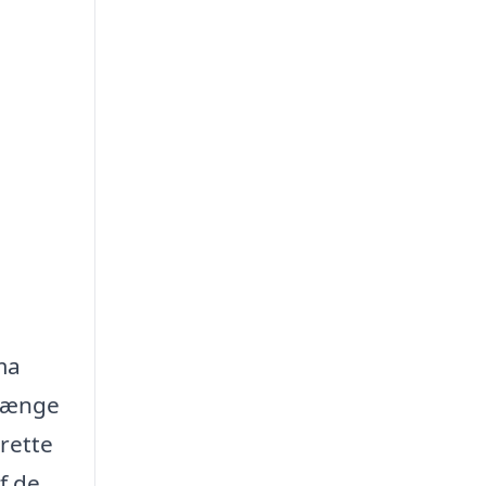
ma
 hænge
rette
f de