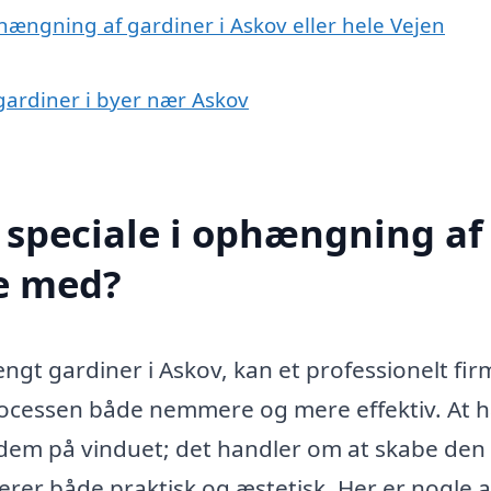
hængning af gardiner i Askov eller hele Vejen
gardiner i byer nær Askov
 speciale i ophængning af
pe med?
ngt gardiner i Askov, kan et professionelt fir
 processen både nemmere og mere effektiv. At
 dem på vinduet; det handler om at skabe den 
erer både praktisk og æstetisk. Her er nogle a