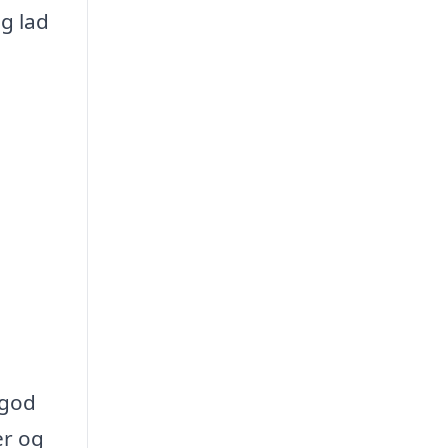
g lad
 god
er og