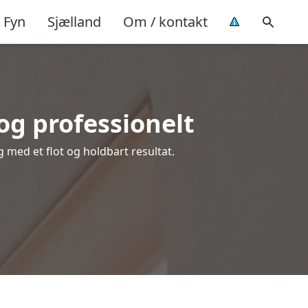
Fyn
Sjælland
Om / kontakt
og professionelt
g med et flot og holdbart resultat.