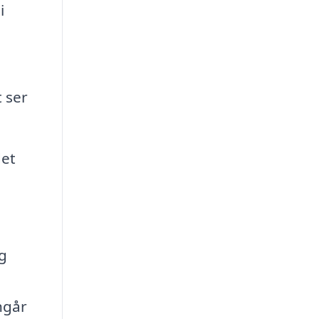
i
t ser
det
og
ngår