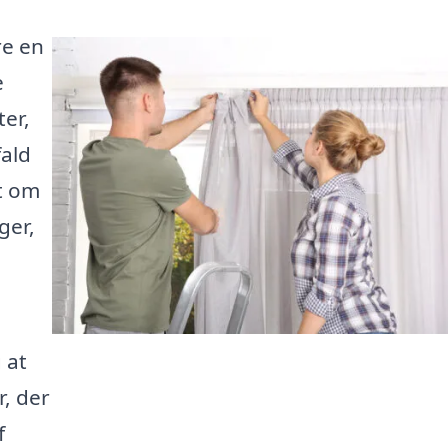
re en
e
ter,
fald
t om
ger,
 at
r, der
f