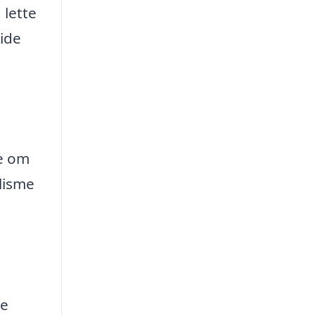
 lette
uide
se om
lisme
ne