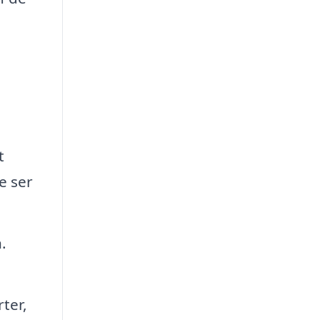
t
e ser
.
rter,