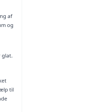
ng af
rum og
 glat.
ket
lp til
åde