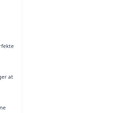
rfekte
ger at
ine