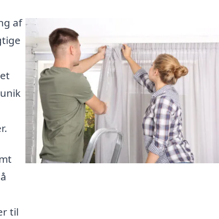
ng af
gtige
et
 unik
r.
emt
på
 til