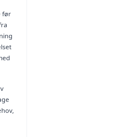
 før
fra
sning
lset
 med
iv
tage
ehov,