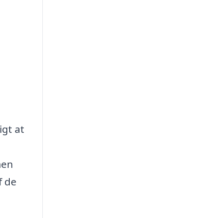
igt at
men
f de