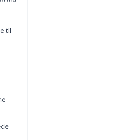
 til
ne
ede