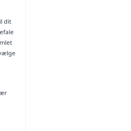
l dit
efale
amlet
 vælge
sær