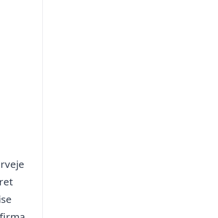
rveje
ret
ise
 firma