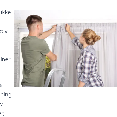
ukke
tiv
diner
e
gning
lv
r,