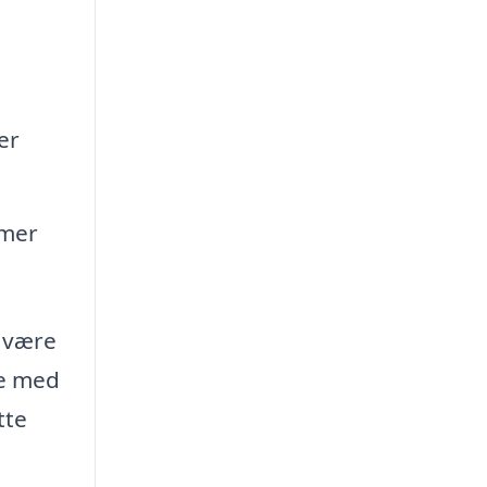
er
rmer
u være
pe med
tte