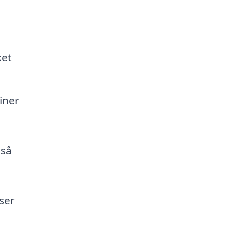
ket
iner
så
sser