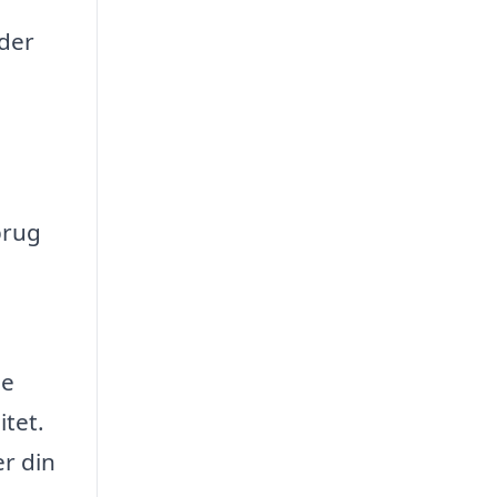
der
brug
ge
itet.
r din