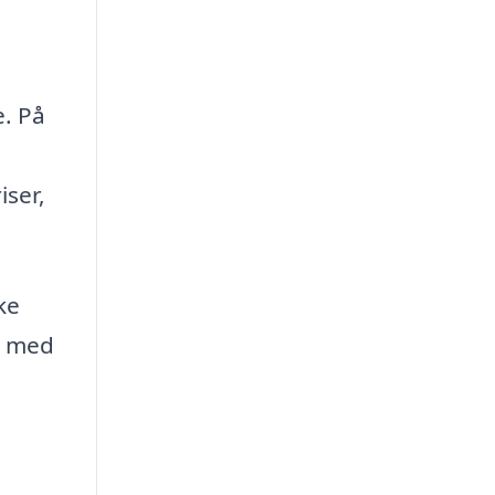
e. På
iser,
ke
g med