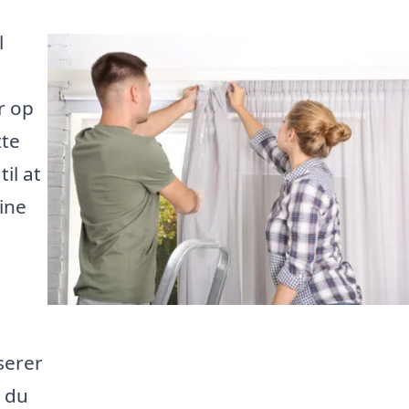
l
r op
tte
til at
dine
iserer
m du