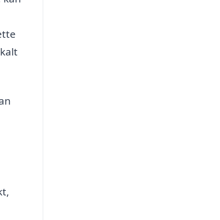
ette
kalt
kan
t,