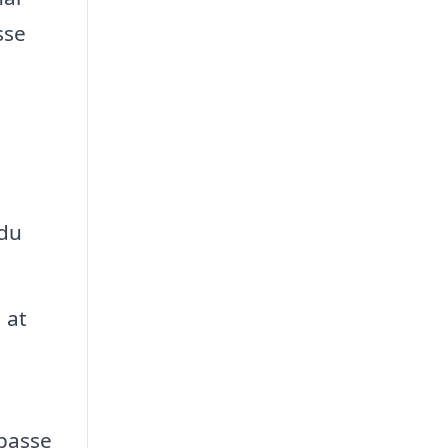
sse
 du
 at
lpasse