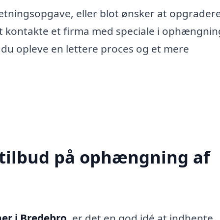
etningsopgave, eller blot ønsker at opgrader
t kontakte et firma med speciale i ophængnin
 du opleve en lettere proces og et mere
 tilbud på ophængning af
er i Bredebro
, er det en god idé at indhente