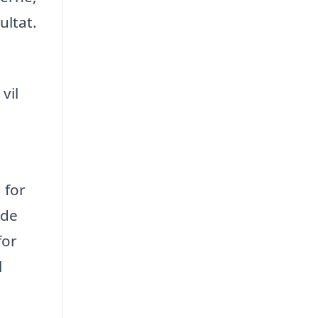
ultat.
vil
 for
nde
for
l