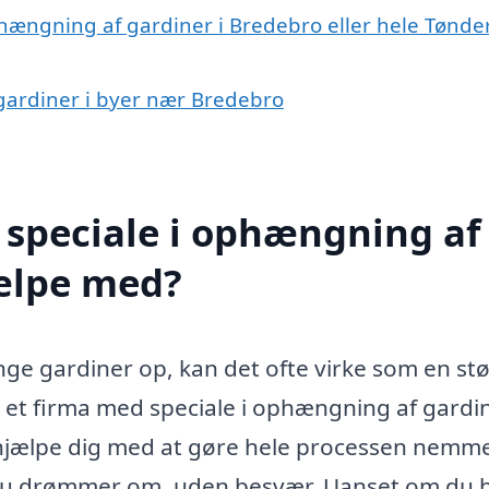
phængning af gardiner i Bredebro eller hele Tønde
 gardiner i byer nær Bredebro
 speciale i ophængning af
jælpe med?
e gardiner op, kan det ofte virke som en st
, et firma med speciale i ophængning af gardin
 hjælpe dig med at gøre hele processen nemm
r, du drømmer om, uden besvær. Uanset om du 