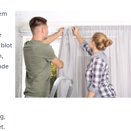
jem
e
 blot
n,
inde
e
g,
t.