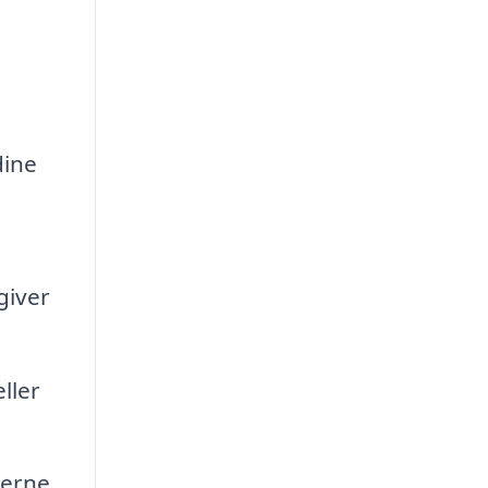
dine
giver
ller
erne,