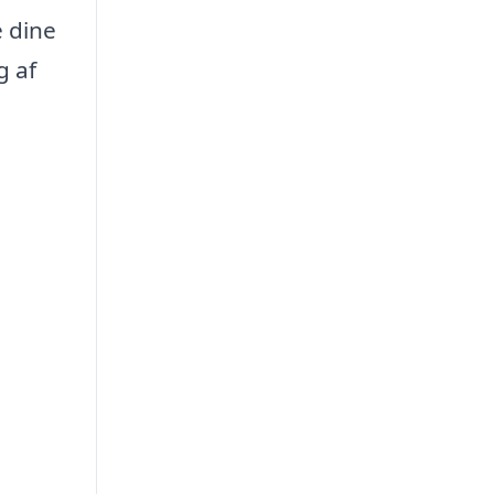
e dine
g af