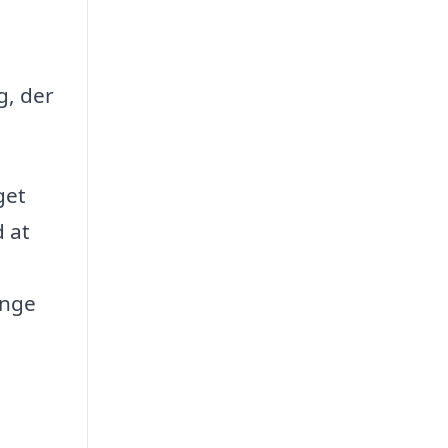
g, der
get
 at
ange