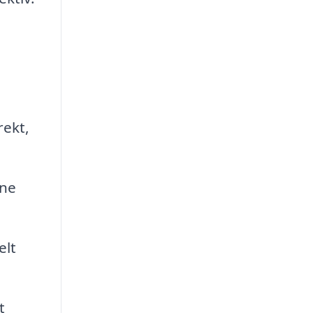
rekt,
rne
elt
t