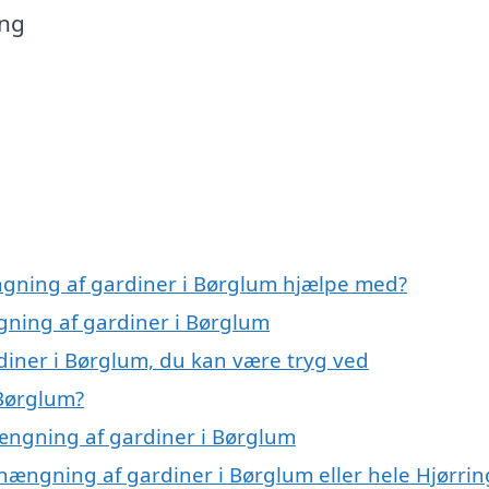
ing
ngning af gardiner i Børglum hjælpe med?
gning af gardiner i Børglum
iner i Børglum, du kan være tryg ved
Børglum?
ængning af gardiner i Børglum
hængning af gardiner i Børglum eller hele Hjørrin