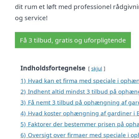
dit rum et løft med professionel rådgivn
og service!
Få 3 tilbud, gratis og uforpligtende
Indholdsfortegnelse
skjul
1)
Hvad kan et firma med speciale i ophæ
2)
Indhent altid mindst 3 tilbud på ophæn
3)
Få nemt 3 tilbud på ophængning af gard
4)
Hvad koster ophængning af gardiner i 
5)
Faktorer der bestemmer prisen på oph
6)
Oversigt over firmaer med speciale i op