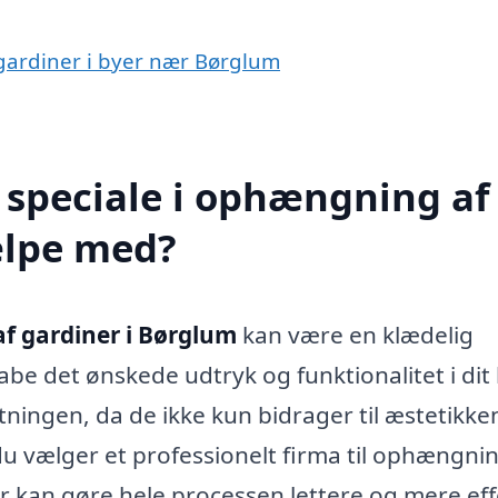
 gardiner i byer nær Børglum
 speciale i ophængning af
ælpe med?
f gardiner i Børglum
kan være en klædelig
abe det ønskede udtryk og funktionalitet i dit
etningen, da de ikke kun bidrager til æstetikke
 du vælger et professionelt firma til ophængnin
er kan gøre hele processen lettere og mere eff