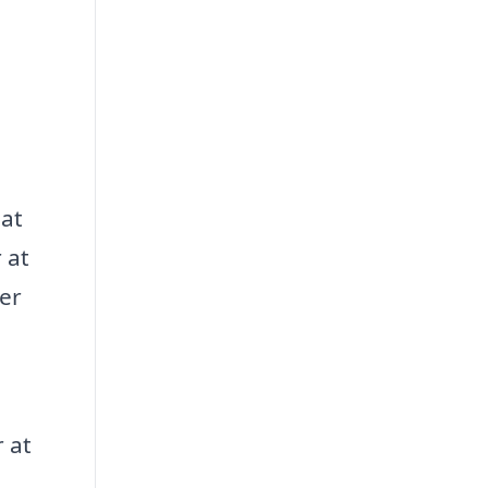
 at
 at
rer
 at