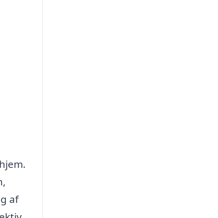
 hjem.
n,
g af
ektiv.