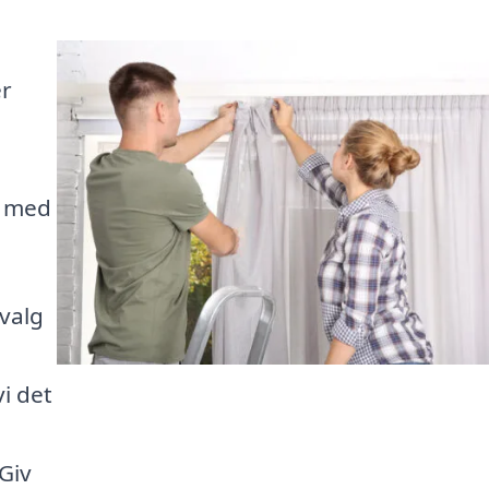
er
m med
 valg
i det
Giv