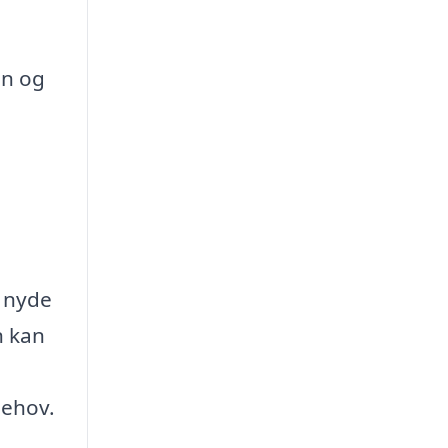
en og
n nyde
n kan
behov.