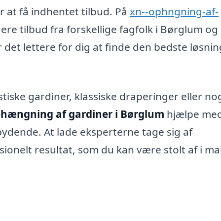
er at få indhentet tilbud. På
xn--ophngning-af-
re tilbud fra forskellige fagfolk i Børglum og
det lettere for dig at finde den bedste løsnin
iske gardiner, klassiske draperinger eller no
hængning af gardiner i Børglum
hjælpe med
ydende. At lade eksperterne tage sig af
sionelt resultat, som du kan være stolt af i m