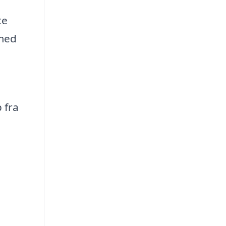
te
 med
 fra