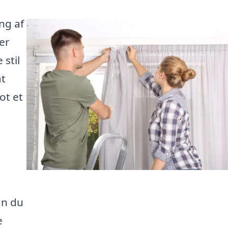
ng af
er
 stil
at
lot et
an du
e