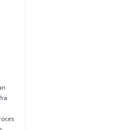
an
fra
roces
r