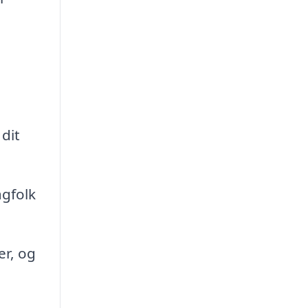
dit
agfolk
r, og