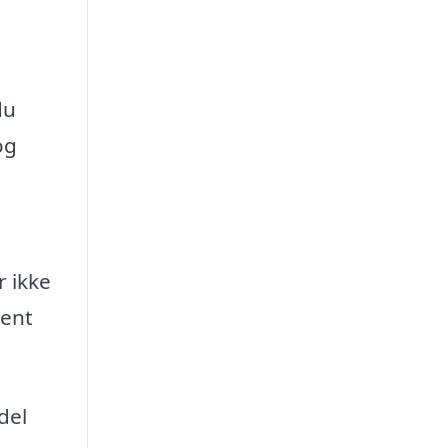
du
og
r ikke
ment
del