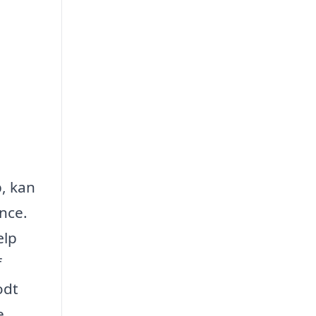
p, kan
nce.
ælp
f
odt
e