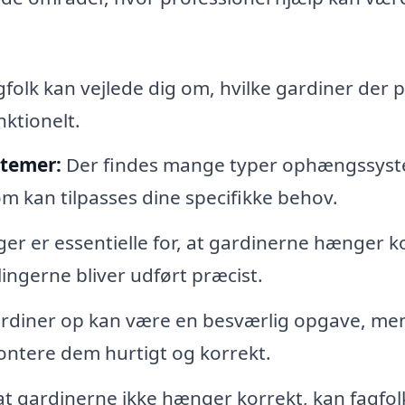
folk kan vejlede dig om, hvilke gardiner der 
nktionelt.
stemer:
Der findes mange typer ophængssyst
om kan tilpasses dine specifikke behov.
er er essentielle for, at gardinerne hænger k
lingerne bliver udført præcist.
rdiner op kan være en besværlig opgave, me
montere dem hurtigt og korrekt.
f at gardinerne ikke hænger korrekt, kan fagfol