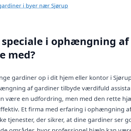
gardiner i byer nær Sjørup
 speciale i ophængning af
pe med?
e gardiner op i dit hjem eller kontor i Sjøru
hængning af gardiner tilbyde værdifuld assista
 kan være en udfordring, men med den rette hj
fektiv. Et firma med erfaring i ophængning a
 tjenester, der sikrer, at dine gardiner ser g
f de områder, hvor professionel hjælp kan vær