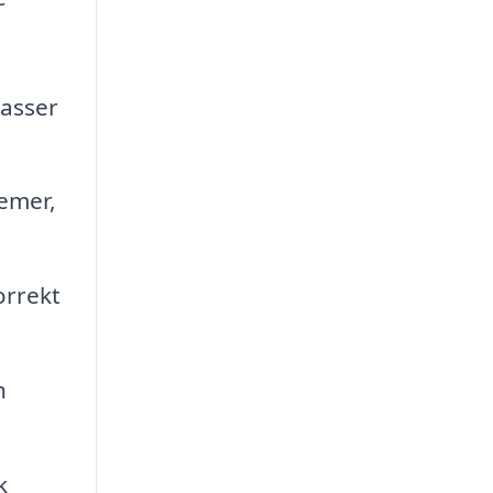
passer
emer,
orrekt
n
k