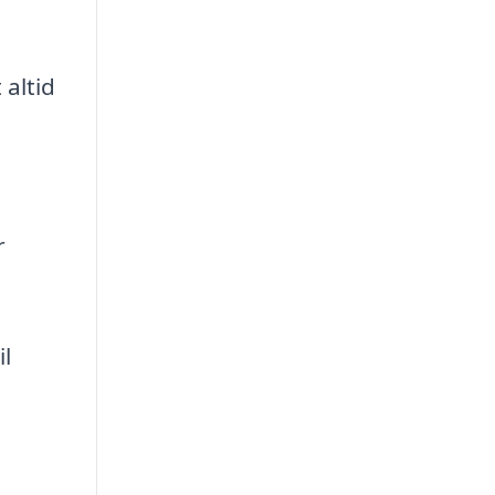
 altid
r
il