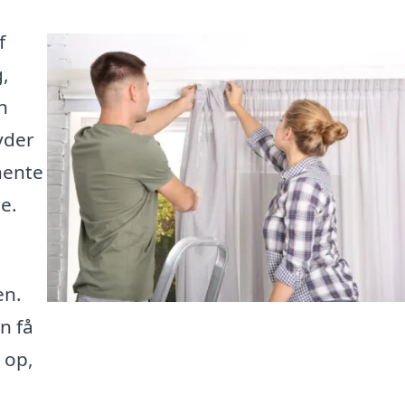
f
,
n
yder
hente
de.
en.
n få
 op,