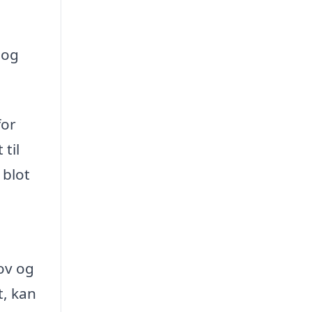
 og
for
til
 blot
ov og
t, kan