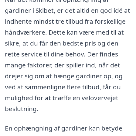
gardiner i Skibet, er det altid en god idé at
indhente mindst tre tilbud fra forskellige
håndværkere. Dette kan være med til at
sikre, at du får den bedste pris og den
rette service til dine behov. Der findes
mange faktorer, der spiller ind, når det
drejer sig om at hænge gardiner op, og
ved at sammenligne flere tilbud, får du
mulighed for at træffe en velovervejet
beslutning.
En ophængning af gardiner kan betyde