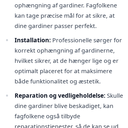
ophængning af gardiner. Fagfolkene
kan tage præcise mål for at sikre, at
dine gardiner passer perfekt.
Installation:
Professionelle sørger for
korrekt ophængning af gardinerne,
hvilket sikrer, at de hænger lige og er
optimalt placeret for at maksimere
både funktionalitet og æstetik.
Reparation og vedligeholdelse:
Skulle
dine gardiner blive beskadiget, kan
fagfolkene også tilbyde
reparationstjenester, så de kan se ud