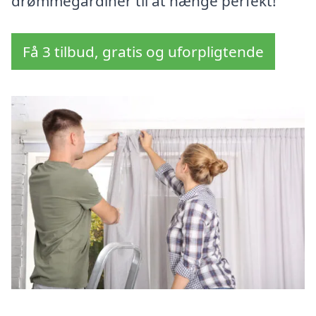
drømmegardiner til at hænge perfekt!
Få 3 tilbud, gratis og uforpligtende