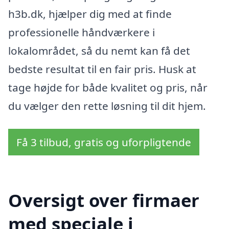
h3b.dk, hjælper dig med at finde
professionelle håndværkere i
lokalområdet, så du nemt kan få det
bedste resultat til en fair pris. Husk at
tage højde for både kvalitet og pris, når
du vælger den rette løsning til dit hjem.
Få 3 tilbud, gratis og uforpligtende
Oversigt over firmaer
med speciale i