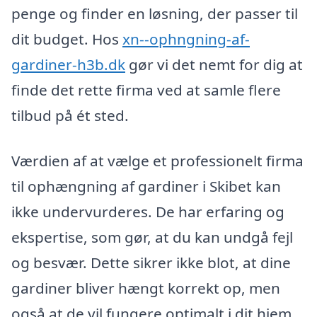
penge og finder en løsning, der passer til
dit budget. Hos
xn--ophngning-af-
gardiner-h3b.dk
gør vi det nemt for dig at
finde det rette firma ved at samle flere
tilbud på ét sted.
Værdien af at vælge et professionelt firma
til ophængning af gardiner i Skibet kan
ikke undervurderes. De har erfaring og
ekspertise, som gør, at du kan undgå fejl
og besvær. Dette sikrer ikke blot, at dine
gardiner bliver hængt korrekt op, men
også at de vil fungere optimalt i dit hjem.