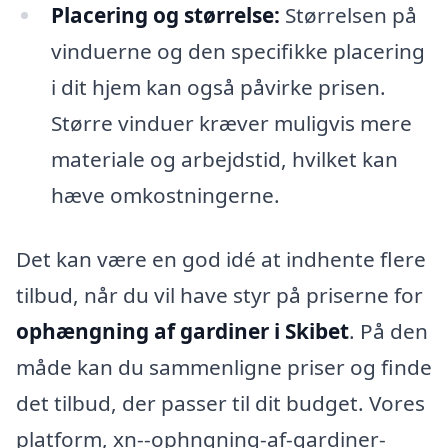
Placering og størrelse:
Størrelsen på
vinduerne og den specifikke placering
i dit hjem kan også påvirke prisen.
Større vinduer kræver muligvis mere
materiale og arbejdstid, hvilket kan
hæve omkostningerne.
Det kan være en god idé at indhente flere
tilbud, når du vil have styr på priserne for
ophængning af gardiner i Skibet
. På den
måde kan du sammenligne priser og finde
det tilbud, der passer til dit budget. Vores
platform, xn--ophngning-af-gardiner-