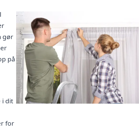
l
er
m gør
der
 op på
i dit
er for