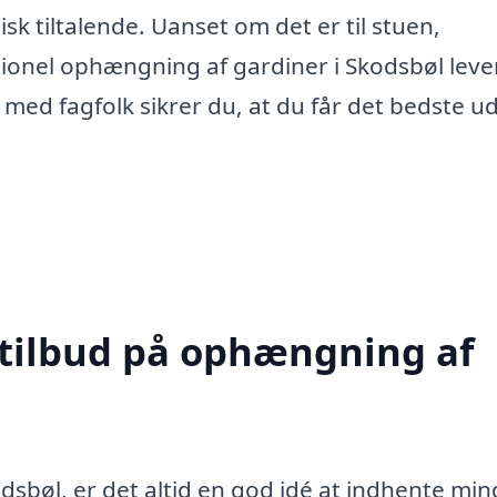
sk tiltalende. Uanset om det er til stuen,
sionel ophængning af gardiner i Skodsbøl leve
med fagfolk sikrer du, at du får det bedste ud
 tilbud på ophængning af
sbøl, er det altid en god idé at indhente min