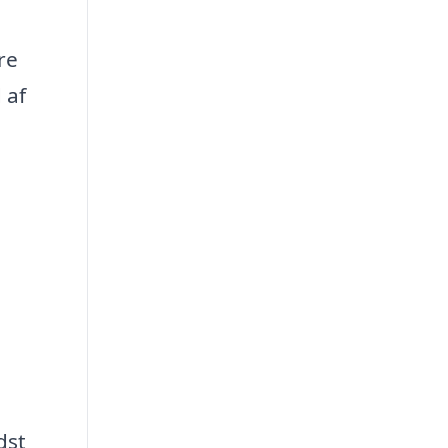
re
 af
dst