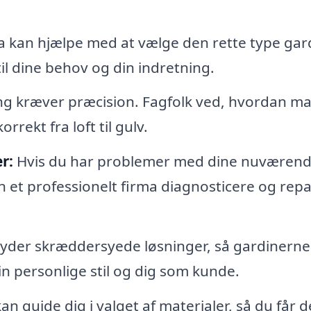
a kan hjælpe med at vælge den rette type gar
l dine behov og din indretning.
 kræver præcision. Fagfolk ved, hvordan m
rrekt fra loft til gulv.
r:
Hvis du har problemer med dine nuværen
 et professionelt firma diagnosticere og rep
der skræddersyede løsninger, så gardinerne
din personlige stil og dig som kunde.
n guide dig i valget af materialer, så du får d