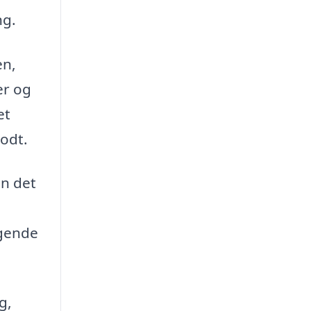
ng.
en,
er og
et
odt.
n det
ngende
g,