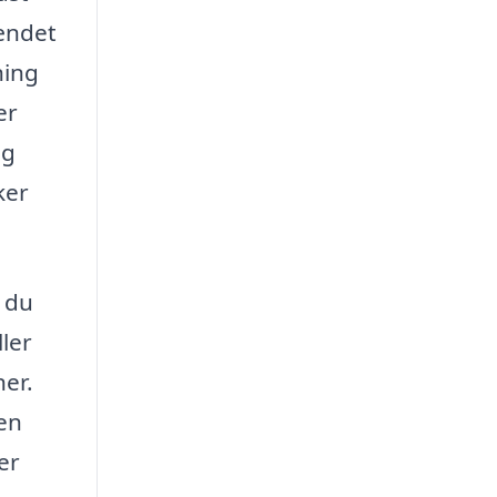
pændet
ning
er
og
ker
 du
ller
ner.
men
er