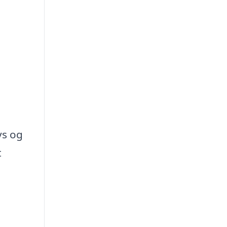
ys og
t