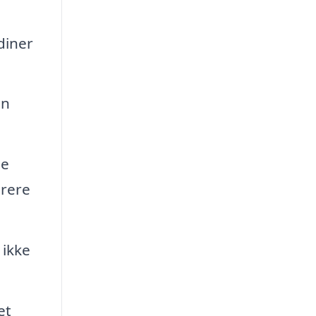
diner
an
de
arere
 ikke
et