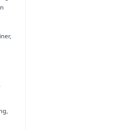
an
ner,
e
ng,