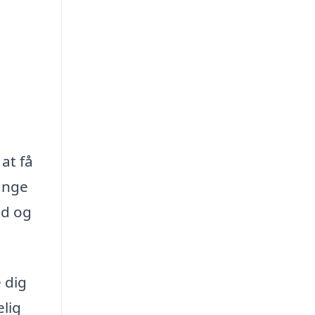
at få
ange
id og
 dig
lig