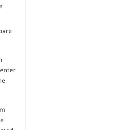
e
spare
n
henter
ne
om
re