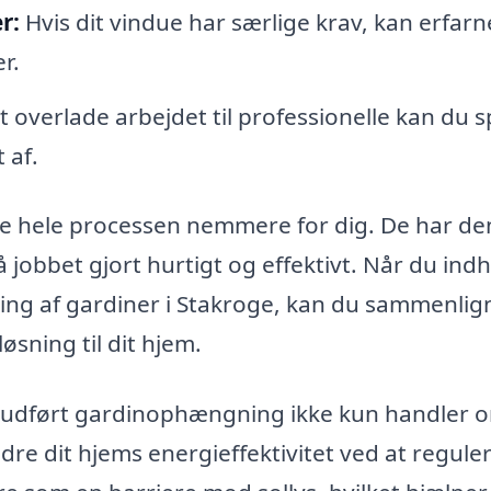
r:
Hvis dit vindue har særlige krav, kan erfarn
r.
 overlade arbejdet til professionelle kan du 
 af.
re hele processen nemmere for dig. De har de
å jobbet gjort hurtigt og effektivt. Når du ind
gning af gardiner i Stakroge, kan du sammenlig
øsning til dit hjem.
veludført gardinophængning ikke kun handler 
edre dit hjems energieffektivitet ved at regule