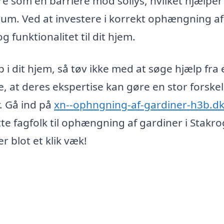
re som en barriere mod sollys, hvilket hjælpe
rum. Ved at investere i korrekt ophængning af
g funktionalitet til dit hjem.
 i dit hjem, så tøv ikke med at søge hjælp fra 
, at deres ekspertise kan gøre en stor forskel 
. Gå ind på
xn--ophngning-af-gardiner-h3b.d
ette fagfolk til ophængning af gardiner i Stakro
 blot et klik væk!