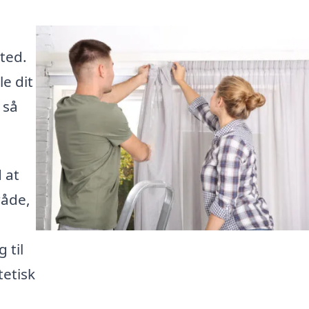
ted.
e dit
 så
 at
råde,
 til
tetisk