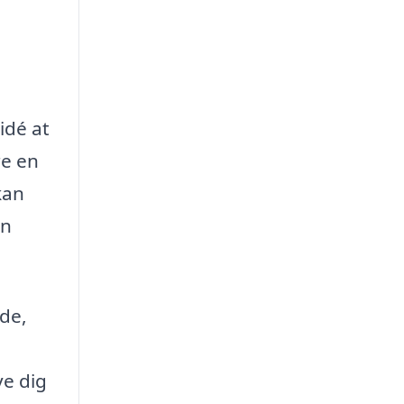
idé at
re en
kan
an
jde,
n
ve dig