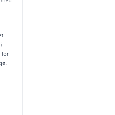
r med
et
i
k
for
ge.