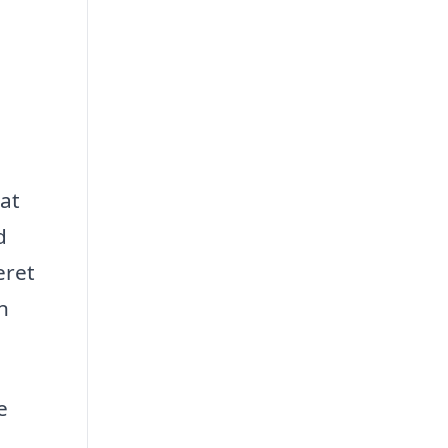
 at
d
eret
n
e