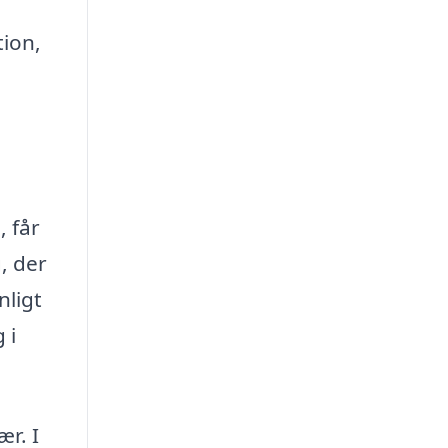
tion,
g
, får
, der
nligt
 i
ær. I