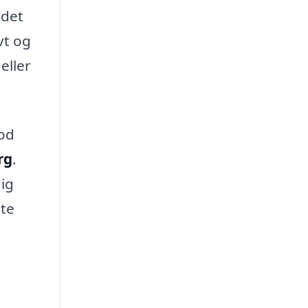
jdet
vt og
eller
god
rg
.
dig
tte