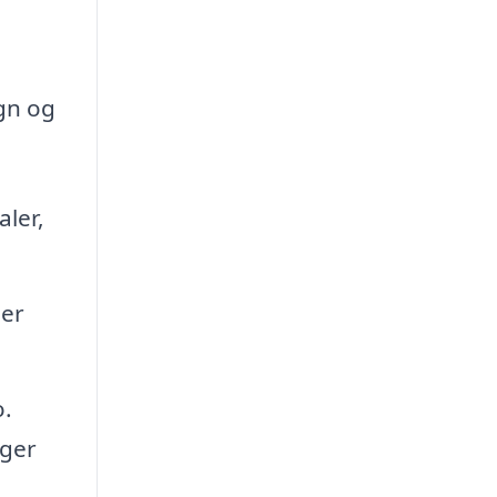
gn og
ler,
ger
o.
nger