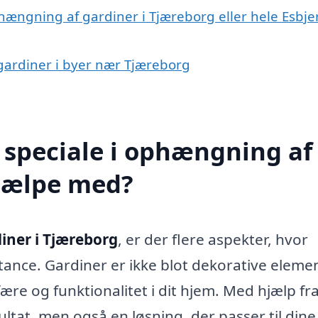
hængning af gardiner i Tjæreborg eller hele Esbje
 gardiner i byer nær Tjæreborg
 speciale i ophængning af
hjælpe med?
iner i Tjæreborg
, er der flere aspekter, hvor
stance. Gardiner er ikke blot dekorative eleme
sfære og funktionalitet i dit hjem. Med hjælp fr
sultat, men også en løsning, der passer til dine