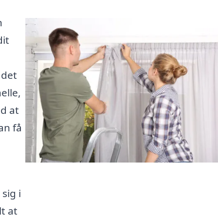
n
it
 det
elle,
d at
an få
sig i
t at