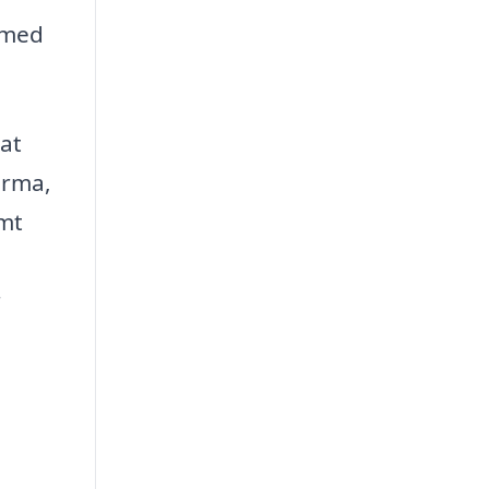
g med
 at
irma,
emt
r