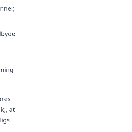
nner,
ilbyde
tning
øres
ig, at
ligs