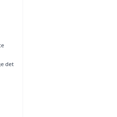
te
ge det