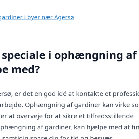
gardiner i byer nær Agersø
 speciale i ophængning af
lpe med?
sø, er det en god idé at kontakte et professi
 arbejde. Ophængning af gardiner kan virke s
at overveje for at sikre et tilfredsstillende
 i ophængning af gardiner, kan hjælpe med at fi
 samtidig spare dig for tid og besvær.