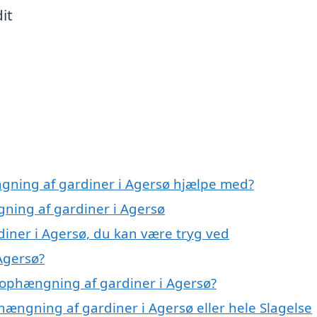
dit
ngning af gardiner i Agersø hjælpe med?
gning af gardiner i Agersø
iner i Agersø, du kan være tryg ved
Agersø?
 ophængning af gardiner i Agersø?
hængning af gardiner i Agersø eller hele Slagelse