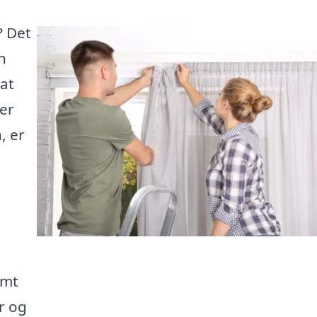
? Det
n
 at
ler
, er
emt
er og