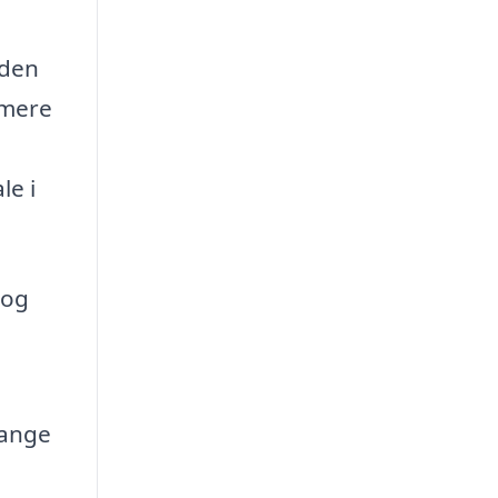
iden
 mere
le i
 og
lange