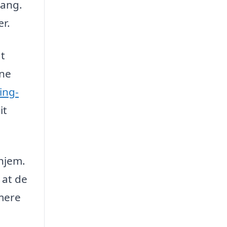
gang.
ær.
at
gne
ing-
it
 hjem.
 at de
 mere