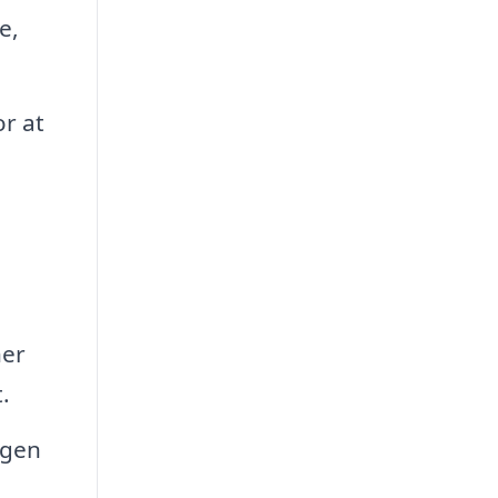
e,
r at
ner
.
ngen