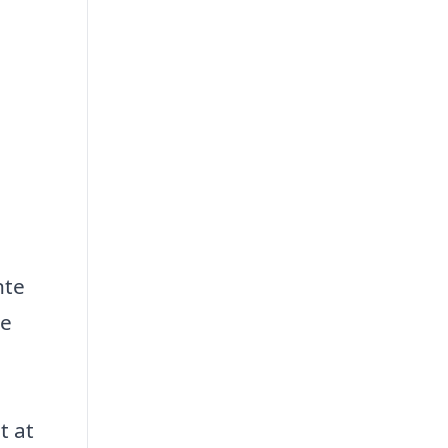
nte
te
t at