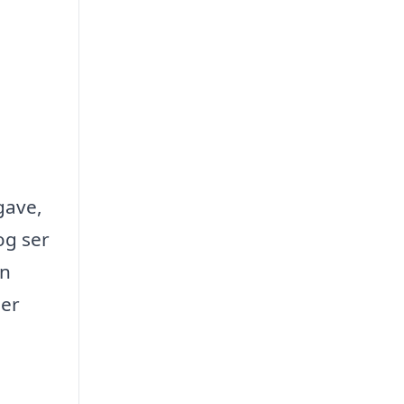
gave,
og ser
en
 er