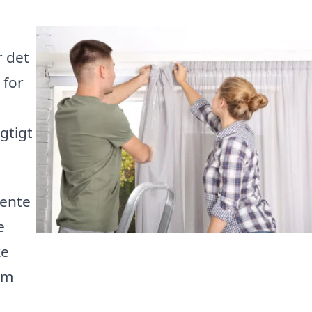
r det
 for
igtigt
hente
e
ke
um