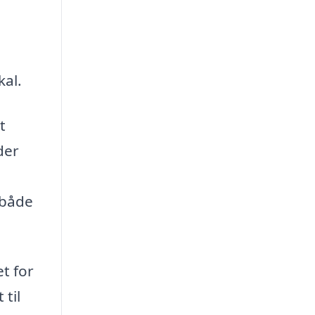
kal.
t
der
 både
t for
til