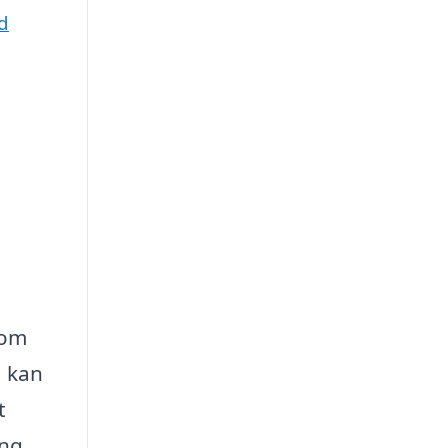
d
 om
å kan
t
ng,