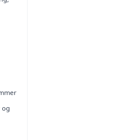
rammer
r og