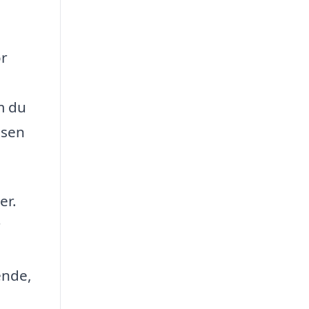
or
m du
isen
er.
r
ende,