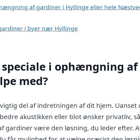
hængning af gardiner i Hyllinge eller hele Næstve
gardiner i byer nær Hyllinge
 speciale i ophængning af
ælpe med?
vigtig del af indretningen af dit hjem. Uanset
bedre akustikken eller blot ønsker privatliv, s
 gardiner være den løsning, du leder efter. A
du får mulighed for at vælge præcist den løsni