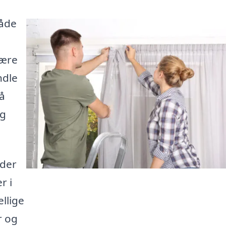
åde
være
ndle
få
og
 der
r i
ellige
r og