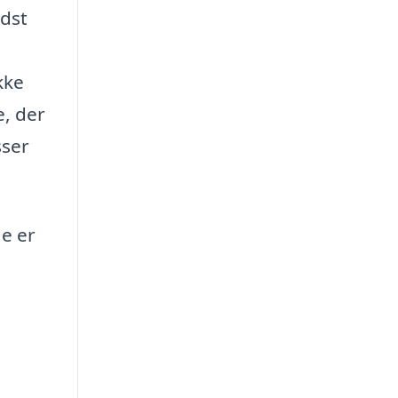
ndst
kke
e, der
sser
ge er