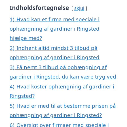
Indholdsfortegnelse
skjul
1)
Hvad kan et firma med speciale i
ophængning af gardiner i Ringsted
hjælpe med?
2)
Indhent altid mindst 3 tilbud på
ophængning af gardiner i Ringsted
3)
Få nemt 3 tilbud på ophængning af
gardiner i Ringsted, du kan være tryg ved
4)
Hvad koster ophængning af gardiner i
Ringsted?
5)
Hvad er med til at bestemme prisen på
ophængning af gardiner i Ringsted?
6)
Oversigt over firmaer med speciale i