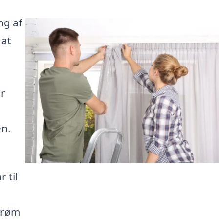
ng af
 at
er
en.
r til
drøm