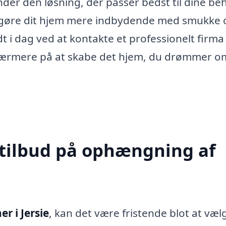
nder den løsning, der passer bedst til dine be
t gøre dit hjem mere indbydende med smukke 
dt i dag ved at kontakte et professionelt firma 
nærmere på at skabe det hjem, du drømmer o
 tilbud på ophængning af
r i Jersie
, kan det være fristende blot at væl