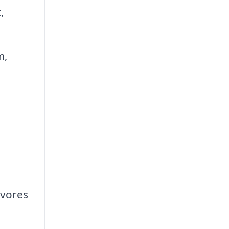
,
m,
 vores