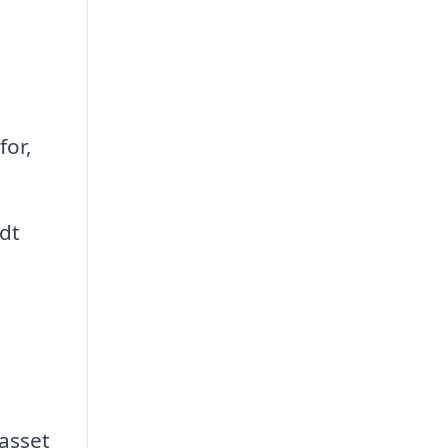
for,
dt
asset