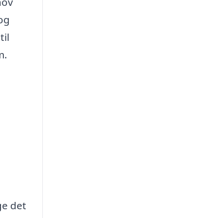
hov
og
til
m.
ge det