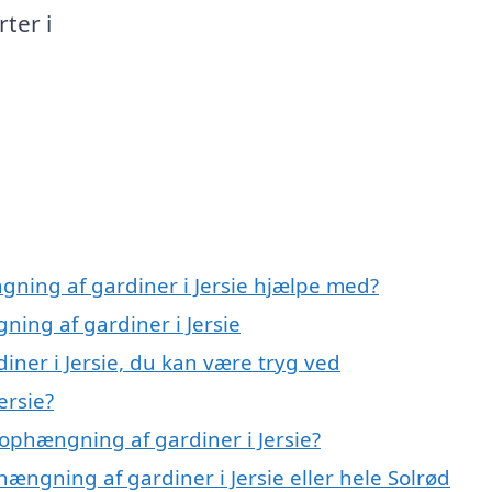
rter i
gning af gardiner i Jersie hjælpe med?
ning af gardiner i Jersie
ner i Jersie, du kan være tryg ved
ersie?
ophængning af gardiner i Jersie?
ængning af gardiner i Jersie eller hele Solrød