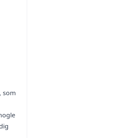
e, som
 nogle
dig