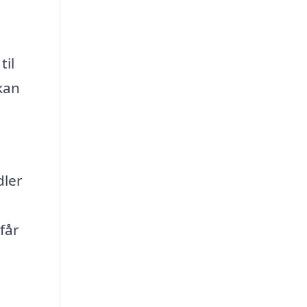
til
kan
dler
får