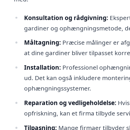
Konsultation og rådgivning:
Ekspert
gardiner og ophængningsmetode, der p
Måltagning:
Præcise målinger er afgø
at dine gardiner bliver tilpasset korre
Installation:
Professionel ophængning
ud. Det kan også inkludere montering
ophængningssystemer.
Reparation og vedligeholdelse:
Hvis
opfriskning, kan et firma tilbyde serv
Tilpasning:
Mange firmaer tilbyder s