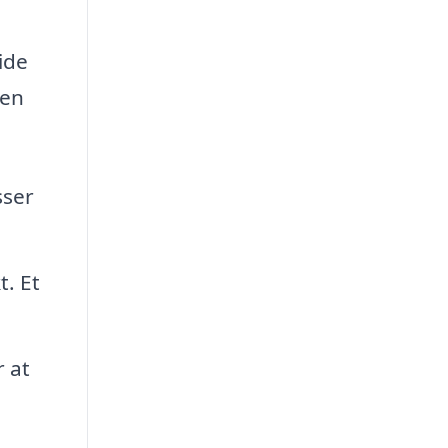
uide
 en
sser
t. Et
r at