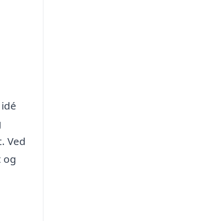
 idé
g
t. Ved
t og