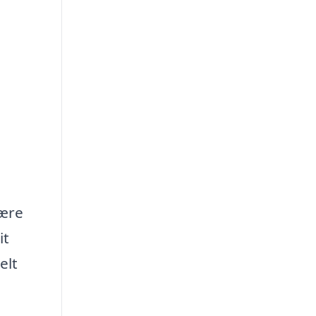
være
it
elt