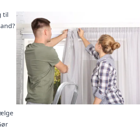
til
land?
vælge
Gør