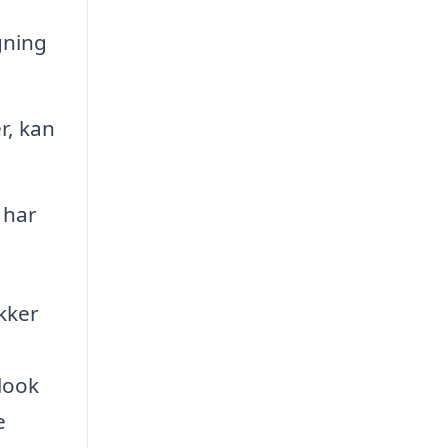
gning
r, kan
 har
kker
look
e