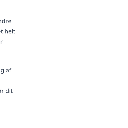
ndre
t helt
er
g af
r dit