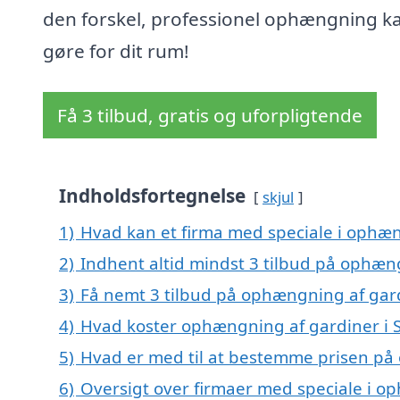
den forskel, professionel ophængning k
gøre for dit rum!
Få 3 tilbud, gratis og uforpligtende
Indholdsfortegnelse
skjul
1)
Hvad kan et firma med speciale i ophæn
2)
Indhent altid mindst 3 tilbud på ophæng
3)
Få nemt 3 tilbud på ophængning af gard
4)
Hvad koster ophængning af gardiner i 
5)
Hvad er med til at bestemme prisen på 
6)
Oversigt over firmaer med speciale i o