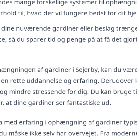
ndes mange forskellige systemer til ophængni
rhold til, hvad der vil fungere bedst for dit hj
 dine nuværende gardiner eller beslag trænger
ce, så du sparer tid og penge på at få det gjor
phængningen af gardiner i Sejerby, kan du vær
 den rette uddannelse og erfaring. Derudover
og mindre stressende for dig. Du kan bruge t
, at dine gardiner ser fantastiske ud.
a med erfaring i ophængning af gardiner typi
m du måske ikke selv har overvejet. Fra modern