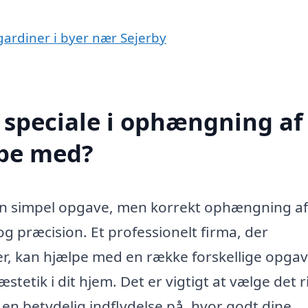
gardiner i byer nær Sejerby
 speciale i ophængning af
lpe med?
m en simpel opgave, men korrekt ophængning af
g præcision. Et professionelt firma, der
er, kan hjælpe med en række forskellige opgav
tetik i dit hjem. Det er vigtigt at vælge det r
 en betydelig indflydelse på, hvor godt dine