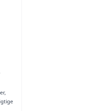
er,
igtige