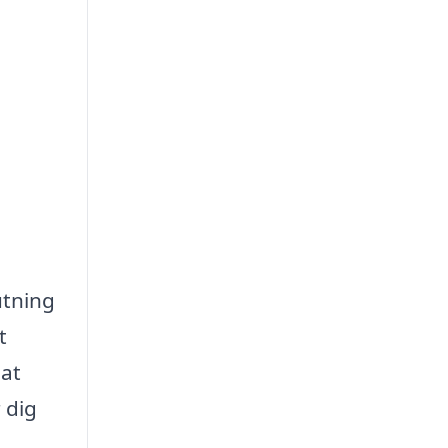
utning
t
 at
 dig