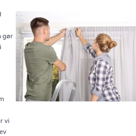
l
m gør
i
om
r vi
lev