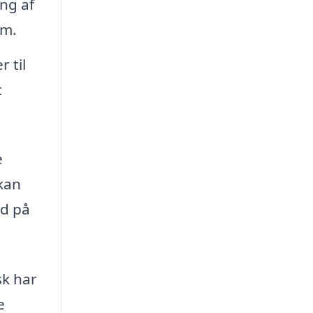
ng af
em.
 til
t
e
 kan
id på
sk har
e