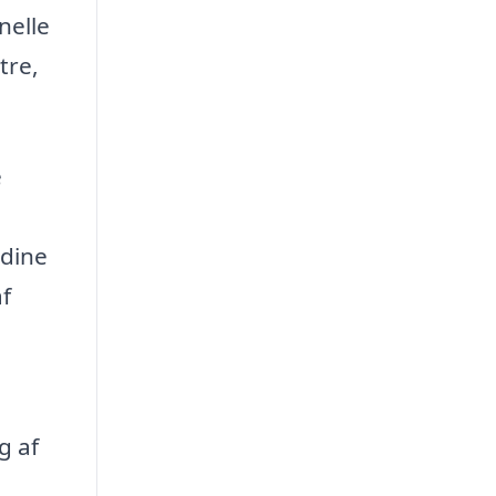
nelle
tre,
e
 dine
af
g af