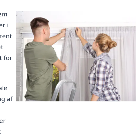
jem
r i
rent
et
t for
ale
ng af
er
t