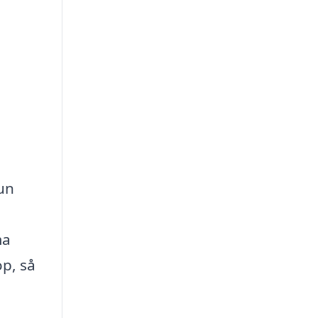
kun
ma
p, så