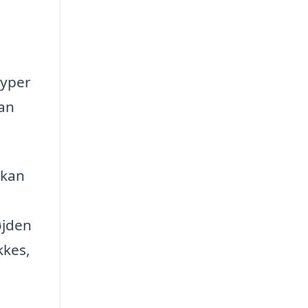
t
typer
dan
 kan
øjden
kkes,