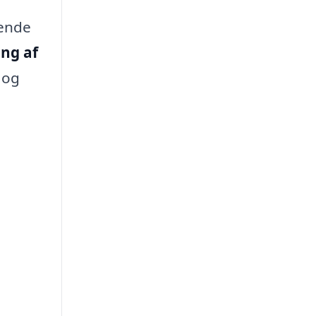
rende
ng af
 og