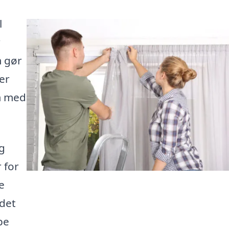
l
r
m gør
er
m med
g
 for
e
 det
pe