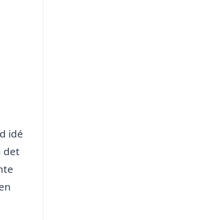
d idé
n det
nte
Men