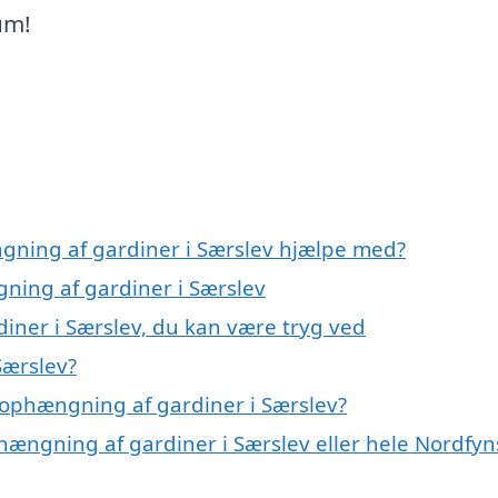
um!
gning af gardiner i Særslev hjælpe med?
gning af gardiner i Særslev
iner i Særslev, du kan være tryg ved
Særslev?
 ophængning af gardiner i Særslev?
hængning af gardiner i Særslev eller hele Nordfyn