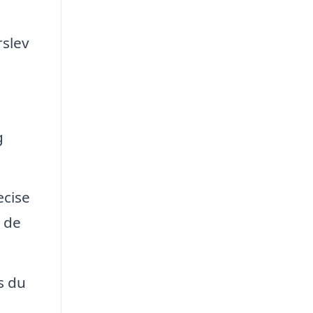
rslev
g
æcise
å de
s du