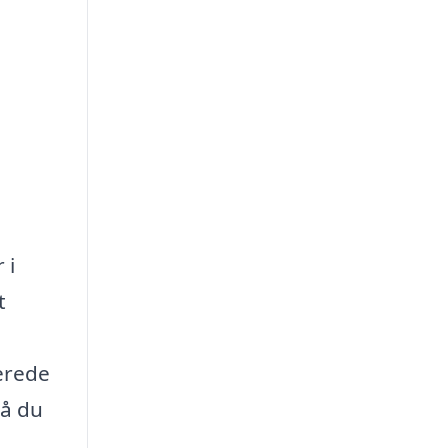
 i
t
erede
så du