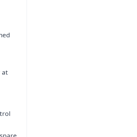
 med
 at
trol
 spare