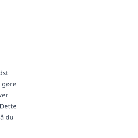
dst
t gøre
ver
 Dette
så du