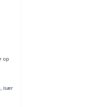
r op
, især