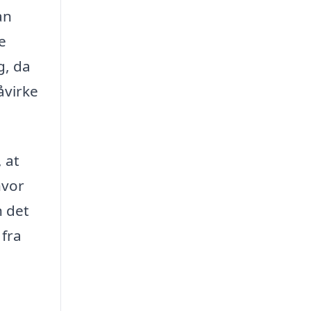
an
e
g, da
åvirke
 at
hvor
n det
 fra