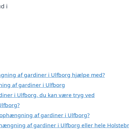
d i
gning af gardiner i Ulfborg hjælpe med?
ing af gardiner i Ulfborg
iner i Ulfborg, du kan være tryg ved
Ulfborg?
 ophængning af gardiner i Ulfborg?
hængning af gardiner i Ulfborg eller hele Holsteb