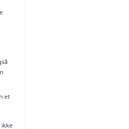
e
gså
an
n et
u ikke