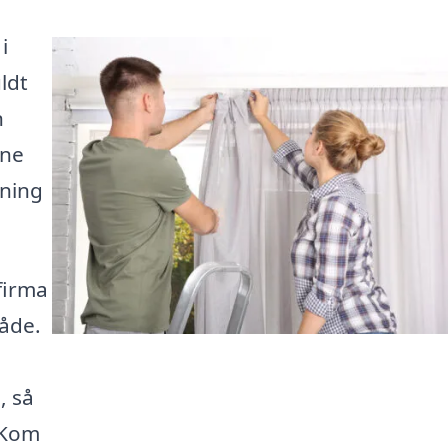
i
uldt
n
rne
sning
firma
råde.
, så
 Kom