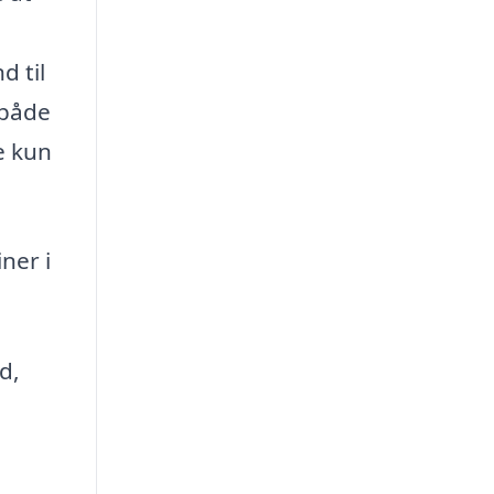
d til
 både
e kun
ner i
d,