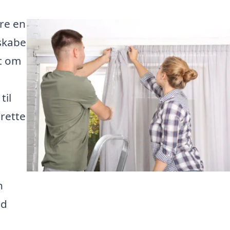
re en
 skabe
t om
til
 rette
n
ed