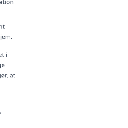
ation
nt
hjem.
t i
ge
ør, at
n
f