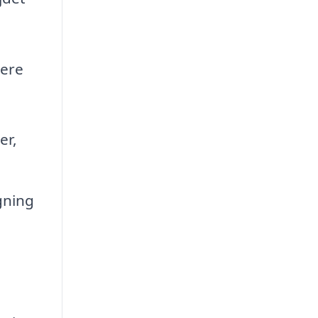
tere
er,
gning